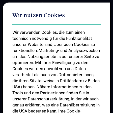
Internationale Kooperationen
Adjunct Professorships
Wir nutzen Cookies
Student & Staff Exchange
Das KPJ der MedUni Wien
Wir verwenden Cookies, die zum einen
Graduiertentraining
technisch notwendig für die Funktionalität
Dual Career
unserer Website sind, aber auch Cookies zu
funktionellen, Marketing- und Analysezwecken
Trusted Reseach - Research Security - Foreign Interference
um das Nutzungserlebnis auf unserer Seite zu
UNESCO Lehrstuhl für Bioethik
optimieren. Mit Ihrer Einwilligung zu den
MUVI
Cookies werden sowohl von uns Daten
verarbeitet als auch von Drittanbieter:innen,
die ihren Sitz teilweise in Drittländern (z.B. den
USA) haben. Nähere Informationen zu den
Folgen Sie uns auf
Tools und den Partner:innen finden Sie in
unserer Datenschutzerklärung, in der wir auch
genau erklären, was eine Datenübermittlung in
die USA bedeuten kann. Ihre Cookie-