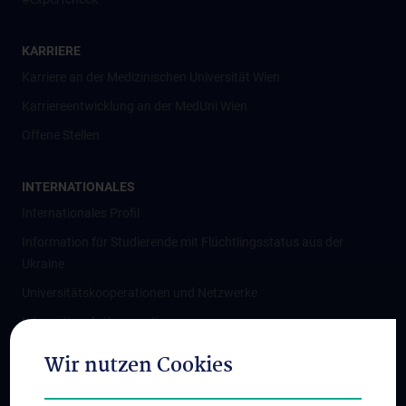
KARRIERE
Karriere an der Medizinischen Universität Wien
Karriereentwicklung an der MedUni Wien
Offene Stellen
INTERNATIONALES
Internationales Profil
Information für Studierende mit Flüchtlingsstatus aus der
Ukraine
Universitätskooperationen und Netzwerke
Internationale Kooperationen
Adjunct Professorships
Wir nutzen Cookies
Student & Staff Exchange