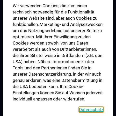
Das KPJ der MedUni Wien
Wir verwenden Cookies, die zum einen
Graduiertentraining
technisch notwendig für die Funktionalität
Dual Career
unserer Website sind, aber auch Cookies zu
funktionellen, Marketing- und Analysezwecken
Trusted Reseach - Research Security - Foreign Interference
um das Nutzungserlebnis auf unserer Seite zu
UNESCO Lehrstuhl für Bioethik
optimieren. Mit Ihrer Einwilligung zu den
MUVI
Cookies werden sowohl von uns Daten
verarbeitet als auch von Drittanbieter:innen,
die ihren Sitz teilweise in Drittländern (z.B. den
USA) haben. Nähere Informationen zu den
Folgen Sie uns auf
Tools und den Partner:innen finden Sie in
unserer Datenschutzerklärung, in der wir auch
genau erklären, was eine Datenübermittlung in
die USA bedeuten kann. Ihre Cookie-
Einstellungen können Sie auf Wunsch jederzeit
individuell anpassen oder widerrufen.
PRESSE
JOBS
Datenschutz
MEDUNI SHOP