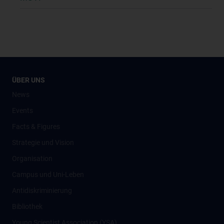
ÜBER UNS
News
Events
Facts & Figures
Strategie und Vision
Organisation
Campus und Uni-Leben
Antidiskriminierung
Bibliothek
Young Scientist Association (YSA)