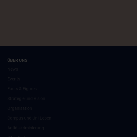
ÜBER UNS
News
Events
Facts & Figures
Strategie und Vision
Organisation
Campus und Uni-Leben
Antidiskriminierung