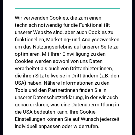
Student & Staff Exchange
Das KPJ der MedUni Wien
Wir verwenden Cookies, die zum einen
Graduiertentraining
technisch notwendig für die Funktionalität
Dual Career
unserer Website sind, aber auch Cookies zu
funktionellen, Marketing- und Analysezwecken
Trusted Reseach - Research Security - Foreign Interference
um das Nutzungserlebnis auf unserer Seite zu
UNESCO Lehrstuhl für Bioethik
optimieren. Mit Ihrer Einwilligung zu den
MUVI
Cookies werden sowohl von uns Daten
verarbeitet als auch von Drittanbieter:innen,
die ihren Sitz teilweise in Drittländern (z.B. den
USA) haben. Nähere Informationen zu den
Folgen Sie uns auf
Tools und den Partner:innen finden Sie in
unserer Datenschutzerklärung, in der wir auch
genau erklären, was eine Datenübermittlung in
die USA bedeuten kann. Ihre Cookie-
Einstellungen können Sie auf Wunsch jederzeit
individuell anpassen oder widerrufen.
PRESSE
JOBS