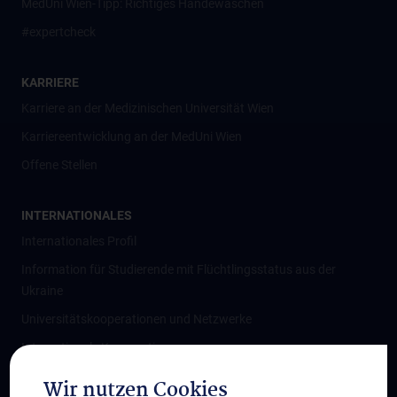
MedUni Wien-Tipp: Richtiges Händewaschen
#expertcheck
KARRIERE
Karriere an der Medizinischen Universität Wien
Karriereentwicklung an der MedUni Wien
Offene Stellen
INTERNATIONALES
Internationales Profil
Information für Studierende mit Flüchtlingsstatus aus der
Ukraine
Universitätskooperationen und Netzwerke
Internationale Kooperationen
Adjunct Professorships
Wir nutzen Cookies