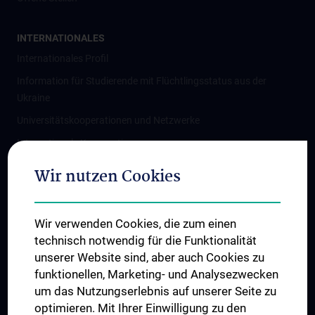
INTERNATIONALES
Internationales Profil
Information für Studierende mit Flüchtlingsstatus aus der
Ukraine
Universitätskooperationen und Netzwerke
Internationale Kooperationen
Adjunct Professorships
Wir nutzen Cookies
Student & Staff Exchange
Das KPJ der MedUni Wien
Wir verwenden Cookies, die zum einen
Graduiertentraining
technisch notwendig für die Funktionalität
Dual Career
unserer Website sind, aber auch Cookies zu
funktionellen, Marketing- und Analysezwecken
Trusted Reseach - Research Security - Foreign Interference
um das Nutzungserlebnis auf unserer Seite zu
UNESCO Lehrstuhl für Bioethik
optimieren. Mit Ihrer Einwilligung zu den