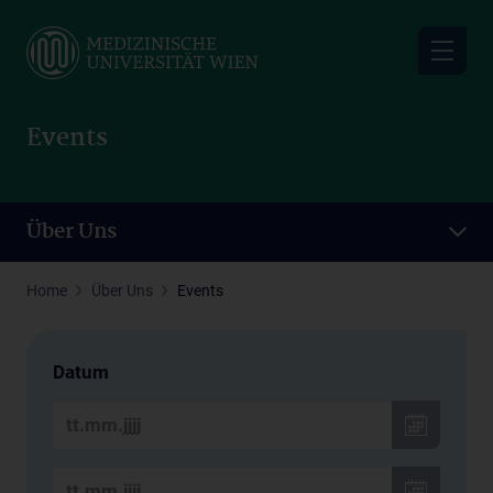
Skip
to
main
content
Events
Über Uns
Home
Über Uns
Events
Datum