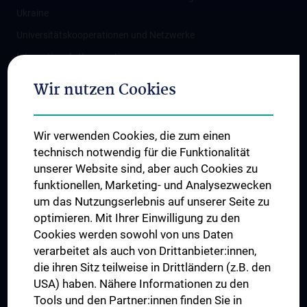
Ukraine
Universitätskooperationen und Netzwerke
Internationale Kooperationen
Adjunct Professorships
Wir nutzen Cookies
Student & Staff Exchange
Das KPJ der MedUni Wien
Wir verwenden Cookies, die zum einen
Graduiertentraining
technisch notwendig für die Funktionalität
Dual Career
unserer Website sind, aber auch Cookies zu
funktionellen, Marketing- und Analysezwecken
Trusted Reseach - Research Security - Foreign Interference
um das Nutzungserlebnis auf unserer Seite zu
UNESCO Lehrstuhl für Bioethik
optimieren. Mit Ihrer Einwilligung zu den
MUVI
Cookies werden sowohl von uns Daten
verarbeitet als auch von Drittanbieter:innen,
die ihren Sitz teilweise in Drittländern (z.B. den
USA) haben. Nähere Informationen zu den
Folgen Sie uns auf
Tools und den Partner:innen finden Sie in