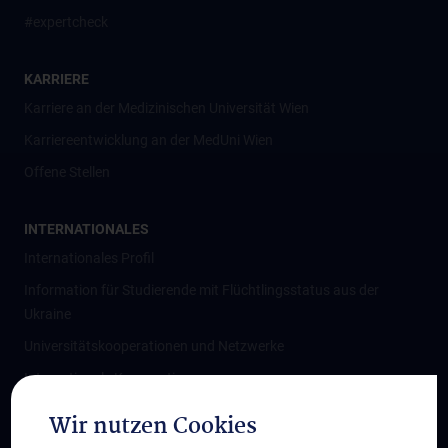
#expertcheck
KARRIERE
Karriere an der Medizinischen Universität Wien
Karriereentwicklung an der MedUni Wien
Offene Stellen
INTERNATIONALES
Internationales Profil
Information für Studierende mit Flüchtlingsstatus aus der
Ukraine
Universitätskooperationen und Netzwerke
Internationale Kooperationen
Adjunct Professorships
Wir nutzen Cookies
Student & Staff Exchange