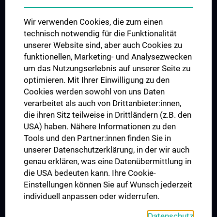
Das KPJ der MedUni Wien
Wir verwenden Cookies, die zum einen
Graduiertentraining
technisch notwendig für die Funktionalität
Dual Career
unserer Website sind, aber auch Cookies zu
funktionellen, Marketing- und Analysezwecken
Trusted Reseach - Research Security - Foreign Interference
um das Nutzungserlebnis auf unserer Seite zu
UNESCO Lehrstuhl für Bioethik
optimieren. Mit Ihrer Einwilligung zu den
MUVI
Cookies werden sowohl von uns Daten
verarbeitet als auch von Drittanbieter:innen,
die ihren Sitz teilweise in Drittländern (z.B. den
USA) haben. Nähere Informationen zu den
Folgen Sie uns auf
Tools und den Partner:innen finden Sie in
unserer Datenschutzerklärung, in der wir auch
genau erklären, was eine Datenübermittlung in
die USA bedeuten kann. Ihre Cookie-
Einstellungen können Sie auf Wunsch jederzeit
individuell anpassen oder widerrufen.
PRESSE
JOBS
Datenschutz