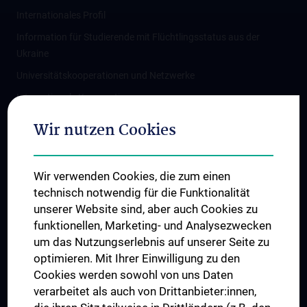
Internationales Profil
Information für Studierende mit Flüchtlingsstatus aus der
Ukraine
Universitätskooperationen und Netzwerke
Internationale Kooperationen
Adjunct Professorships
Wir nutzen Cookies
Student & Staff Exchange
Das KPJ der MedUni Wien
Wir verwenden Cookies, die zum einen
Graduiertentraining
technisch notwendig für die Funktionalität
Dual Career
unserer Website sind, aber auch Cookies zu
funktionellen, Marketing- und Analysezwecken
Trusted Reseach - Research Security - Foreign Interference
um das Nutzungserlebnis auf unserer Seite zu
UNESCO Lehrstuhl für Bioethik
optimieren. Mit Ihrer Einwilligung zu den
MUVI
Cookies werden sowohl von uns Daten
verarbeitet als auch von Drittanbieter:innen,