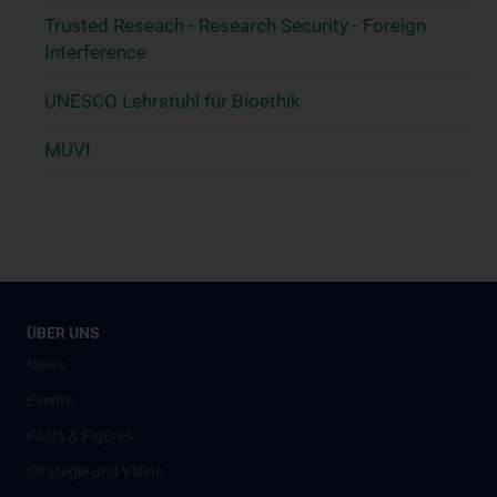
Trusted Reseach - Research Security - Foreign
Interference
UNESCO Lehrstuhl für Bioethik
MUVI
ÜBER UNS
News
Events
Facts & Figures
Strategie und Vision