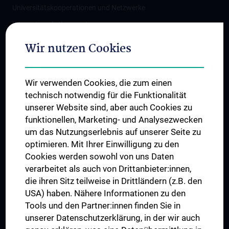
Universitätskooperationen und Netzwerke
Internationale Kooperationen
Adjunct Professorships
Wir nutzen Cookies
Student & Staff Exchange
Das KPJ der MedUni Wien
Wir verwenden Cookies, die zum einen
Graduiertentraining
technisch notwendig für die Funktionalität
Dual Career
unserer Website sind, aber auch Cookies zu
funktionellen, Marketing- und Analysezwecken
Trusted Reseach - Research Security - Foreign Interference
um das Nutzungserlebnis auf unserer Seite zu
UNESCO Lehrstuhl für Bioethik
optimieren. Mit Ihrer Einwilligung zu den
MUVI
Cookies werden sowohl von uns Daten
verarbeitet als auch von Drittanbieter:innen,
die ihren Sitz teilweise in Drittländern (z.B. den
USA) haben. Nähere Informationen zu den
Folgen Sie uns auf
Tools und den Partner:innen finden Sie in
unserer Datenschutzerklärung, in der wir auch