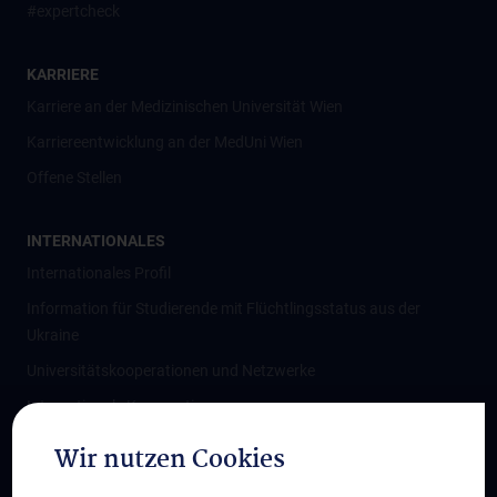
#expertcheck
KARRIERE
Karriere an der Medizinischen Universität Wien
Karriereentwicklung an der MedUni Wien
Offene Stellen
INTERNATIONALES
Internationales Profil
Information für Studierende mit Flüchtlingsstatus aus der
Ukraine
Universitätskooperationen und Netzwerke
Internationale Kooperationen
Adjunct Professorships
Wir nutzen Cookies
Student & Staff Exchange