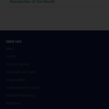
Researcher of the Month
ÜBER UNS
News
Events
Facts & Figures
Strategie und Vision
Organisation
Campus und Uni-Leben
Antidiskriminierung
Bibliothek