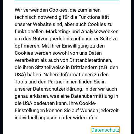
Das KPJ der MedUni Wien
Wir verwenden Cookies, die zum einen
Graduiertentraining
technisch notwendig für die Funktionalität
Dual Career
unserer Website sind, aber auch Cookies zu
funktionellen, Marketing- und Analysezwecken
Trusted Reseach - Research Security - Foreign Interference
um das Nutzungserlebnis auf unserer Seite zu
UNESCO Lehrstuhl für Bioethik
optimieren. Mit Ihrer Einwilligung zu den
MUVI
Cookies werden sowohl von uns Daten
verarbeitet als auch von Drittanbieter:innen,
die ihren Sitz teilweise in Drittländern (z.B. den
USA) haben. Nähere Informationen zu den
Folgen Sie uns auf
Tools und den Partner:innen finden Sie in
unserer Datenschutzerklärung, in der wir auch
genau erklären, was eine Datenübermittlung in
die USA bedeuten kann. Ihre Cookie-
Einstellungen können Sie auf Wunsch jederzeit
individuell anpassen oder widerrufen.
PRESSE
JOBS
Datenschutz