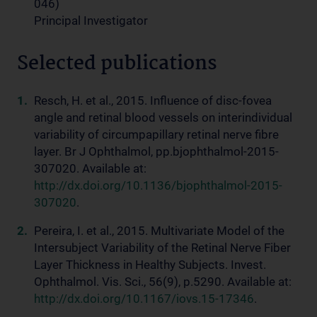
046)
Principal Investigator
Selected publications
Resch, H. et al., 2015. Influence of disc-fovea
angle and retinal blood vessels on interindividual
variability of circumpapillary retinal nerve fibre
layer. Br J Ophthalmol, pp.bjophthalmol-2015-
307020. Available at:
http://dx.doi.org/10.1136/bjophthalmol-2015-
307020
.
Pereira, I. et al., 2015. Multivariate Model of the
Intersubject Variability of the Retinal Nerve Fiber
Layer Thickness in Healthy Subjects. Invest.
Ophthalmol. Vis. Sci., 56(9), p.5290. Available at:
http://dx.doi.org/10.1167/iovs.15-17346
.