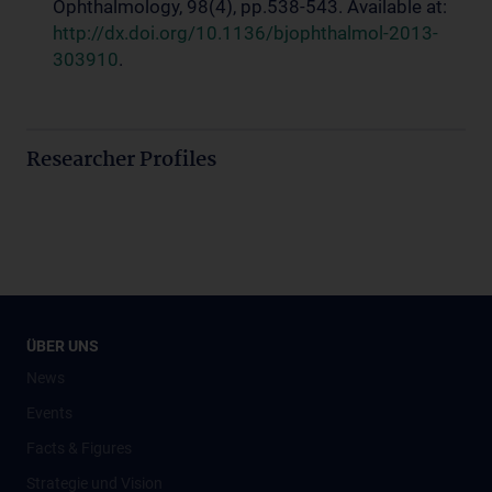
Ophthalmology, 98(4), pp.538-543. Available at:
http://dx.doi.org/10.1136/bjophthalmol-2013-
303910
.
Researcher Profiles
ÜBER UNS
News
Events
Facts & Figures
Strategie und Vision