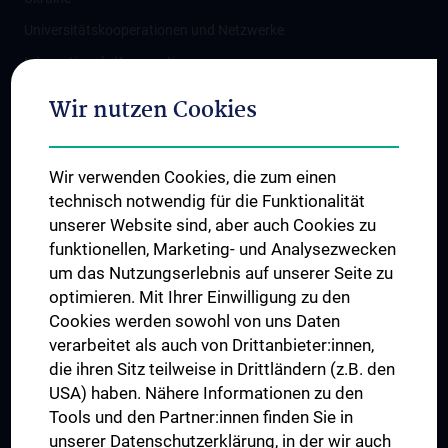
Universitätskooperationen und Netzwerke
Internationale Kooperationen
Adjunct Professorships
Wir nutzen Cookies
Student & Staff Exchange
Das KPJ der MedUni Wien
Wir verwenden Cookies, die zum einen
Graduiertentraining
technisch notwendig für die Funktionalität
Dual Career
unserer Website sind, aber auch Cookies zu
funktionellen, Marketing- und Analysezwecken
Trusted Reseach - Research Security - Foreign Interference
um das Nutzungserlebnis auf unserer Seite zu
UNESCO Lehrstuhl für Bioethik
optimieren. Mit Ihrer Einwilligung zu den
MUVI
Cookies werden sowohl von uns Daten
verarbeitet als auch von Drittanbieter:innen,
die ihren Sitz teilweise in Drittländern (z.B. den
USA) haben. Nähere Informationen zu den
Folgen Sie uns auf
Tools und den Partner:innen finden Sie in
unserer Datenschutzerklärung, in der wir auch