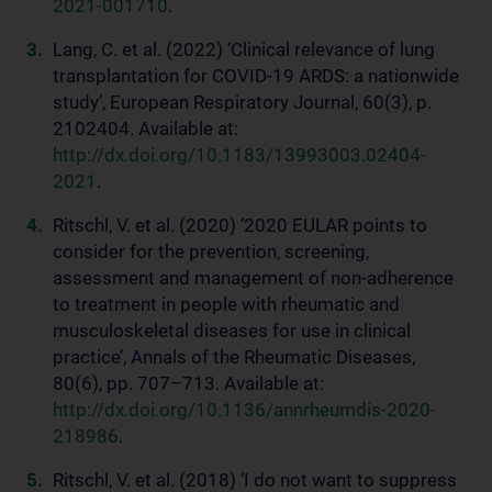
2021-001710
.
Lang, C. et al. (2022) ‘Clinical relevance of lung
transplantation for COVID-19 ARDS: a nationwide
study’, European Respiratory Journal, 60(3), p.
2102404. Available at:
http://dx.doi.org/10.1183/13993003.02404-
2021
.
Ritschl, V. et al. (2020) ‘2020 EULAR points to
consider for the prevention, screening,
assessment and management of non-adherence
to treatment in people with rheumatic and
musculoskeletal diseases for use in clinical
practice’, Annals of the Rheumatic Diseases,
80(6), pp. 707–713. Available at:
http://dx.doi.org/10.1136/annrheumdis-2020-
218986
.
Ritschl, V. et al. (2018) ‘I do not want to suppress