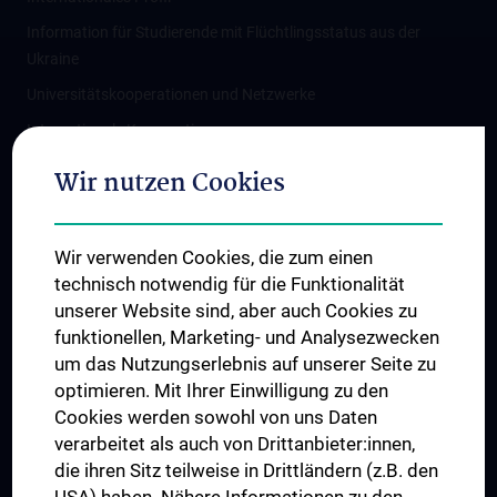
Information für Studierende mit Flüchtlingsstatus aus der
Ukraine
Universitätskooperationen und Netzwerke
Internationale Kooperationen
Adjunct Professorships
Wir nutzen Cookies
Student & Staff Exchange
Das KPJ der MedUni Wien
Wir verwenden Cookies, die zum einen
Graduiertentraining
technisch notwendig für die Funktionalität
Dual Career
unserer Website sind, aber auch Cookies zu
funktionellen, Marketing- und Analysezwecken
Trusted Reseach - Research Security - Foreign Interference
um das Nutzungserlebnis auf unserer Seite zu
UNESCO Lehrstuhl für Bioethik
optimieren. Mit Ihrer Einwilligung zu den
MUVI
Cookies werden sowohl von uns Daten
verarbeitet als auch von Drittanbieter:innen,
die ihren Sitz teilweise in Drittländern (z.B. den