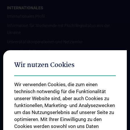
INTERNATIONALES
Internationales Profil
Information für Studierende mit Flüchtlingsstatus aus der
Ukraine
Universitätskooperationen und Netzwerke
Internationale Kooperationen
Adjunct Professorships
Wir nutzen Cookies
Student & Staff Exchange
Das KPJ der MedUni Wien
Wir verwenden Cookies, die zum einen
Graduiertentraining
technisch notwendig für die Funktionalität
Dual Career
unserer Website sind, aber auch Cookies zu
funktionellen, Marketing- und Analysezwecken
Trusted Reseach - Research Security - Foreign Interference
um das Nutzungserlebnis auf unserer Seite zu
UNESCO Lehrstuhl für Bioethik
optimieren. Mit Ihrer Einwilligung zu den
MUVI
Cookies werden sowohl von uns Daten