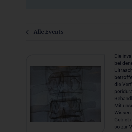
Alle Events
Die inv
bei den
Ultrasc
betroff
die Ver
peridur
Behandl
Mit uns
Wissen 
Gebiet 
so zur 