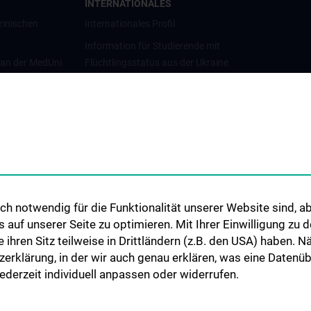
INTERNATIONALES
zinischen
Internationales Profil
Information für Studierende mit
 an der MedUni
Flüchtlingsstatus aus der Ukraine
Universitätskooperationen und
Netzwerke
Internationale Kooperationen
Adjunct Professorships
Student & Staff Exchange
Das KPJ der MedUni Wien
h notwendig für die Funktionalität unserer Website sind, ab
Graduiertentraining
uf unserer Seite zu optimieren. Mit Ihrer Einwilligung zu
Dual Career
ie ihren Sitz teilweise in Drittländern (z.B. den USA) haben.
zerklärung, in der wir auch genau erklären, was eine Datenü
Trusted Reseach - Research
derzeit individuell anpassen oder widerrufen.
Security - Foreign Interference
UNESCO Lehrstuhl für Bioethik