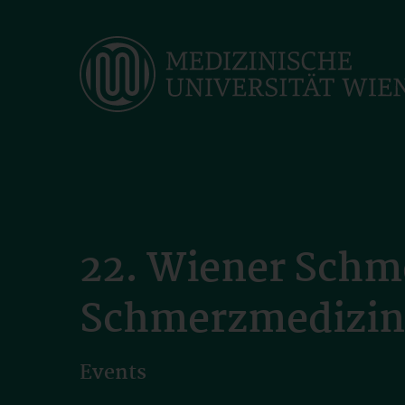
Skip
to
main
content
22. Wiener Schm
Schmerzmedizin
Events