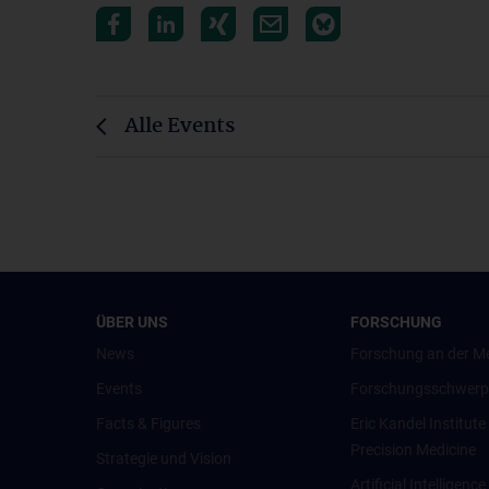
Alle Events
ÜBER UNS
FORSCHUNG
News
Forschung an der M
Events
Forschungsschwerp
Facts & Figures
Eric Kandel Institute
Precision Medicine
Strategie und Vision
Artificial Intelligen