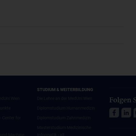
STUDIUM & WEITERBILDUNG
Folgen S
edUni Wien
Die Lehre an der MedUni Wien
unkte
Diplomstudium Humanmedizin
 - Center for
Diplomstudium Zahnmedizin
Masterstudium Medizinische
ce und Machine
Informatik - alt