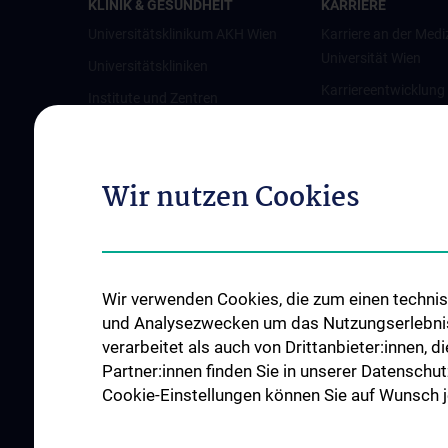
KLINIK & GESUNDHEIT
KARRIERE
Universitätsklinikum AKH Wien
Karriere an der Medi
Universität Wien
Universitätskliniken
Karriereentwicklung
Institute und Zentren
Wien
Ambulanzen & Services
Offene Stellen
Gesundheits-Services
Wir nutzen Cookies
Good health and well-being
Mediziner:innen kontra Rauchen
MedUni Wien-Tipp: Richtiges
Händewaschen
Wir verwenden Cookies, die zum einen technisc
#expertcheck
und Analysezwecken um das Nutzungserlebnis a
verarbeitet als auch von Drittanbieter:innen, d
Partner:innen finden Sie in unserer Datenschut
Cookie-Einstellungen können Sie auf Wunsch je