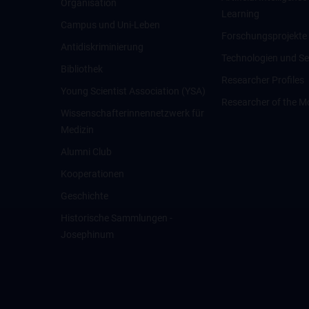
Organisation
Learning
Campus und Uni-Leben
Forschungsprojekte
Antidiskriminierung
Technologien und Se
Bibliothek
Researcher Profiles
Young Scientist Association (YSA)
Researcher of the M
Wissenschafter­innennetzwerk für
Medizin
Alumni Club
Kooperationen
Geschichte
Historische Sammlungen -
Josephinum