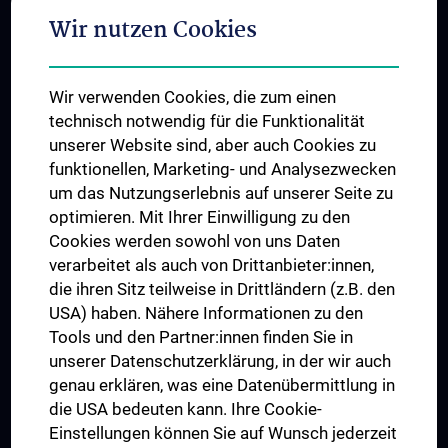
Adjunct Professorships
Wir nutzen Cookies
Student & Staff Exchange
Das KPJ der MedUni Wien
Wir verwenden Cookies, die zum einen
Graduiertentraining
technisch notwendig für die Funktionalität
Dual Career
unserer Website sind, aber auch Cookies zu
funktionellen, Marketing- und Analysezwecken
Trusted Reseach - Research Security - Foreign Interference
um das Nutzungserlebnis auf unserer Seite zu
UNESCO Lehrstuhl für Bioethik
optimieren. Mit Ihrer Einwilligung zu den
MUVI
Cookies werden sowohl von uns Daten
verarbeitet als auch von Drittanbieter:innen,
die ihren Sitz teilweise in Drittländern (z.B. den
USA) haben. Nähere Informationen zu den
Folgen Sie uns auf
Tools und den Partner:innen finden Sie in
unserer Datenschutzerklärung, in der wir auch
genau erklären, was eine Datenübermittlung in
die USA bedeuten kann. Ihre Cookie-
Einstellungen können Sie auf Wunsch jederzeit