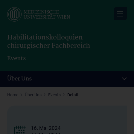
Skip
to
main
content
Habilitationskolloquien
chirurgischer Fachbereich
Events
Über Uns
Home
Über Uns
Events
Detail
16. Mai 2024