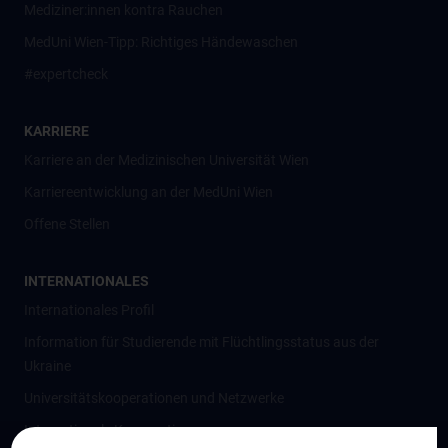
Mediziner:innen kontra Rauchen
MedUni Wien-Tipp: Richtiges Händewaschen
#expertcheck
KARRIERE
Karriere an der Medizinischen Universität Wien
Karriereentwicklung an der MedUni Wien
Offene Stellen
INTERNATIONALES
Internationales Profil
Information für Studierende mit Flüchtlingsstatus aus der
Ukraine
Universitätskooperationen und Netzwerke
Internationale Kooperationen