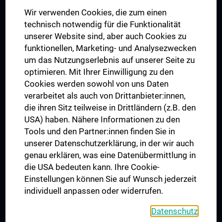
Das KPJ der MedUni Wien
Wir verwenden Cookies, die zum einen
Graduiertentraining
technisch notwendig für die Funktionalität
Dual Career
unserer Website sind, aber auch Cookies zu
funktionellen, Marketing- und Analysezwecken
Trusted Reseach - Research Security - Foreign Interference
um das Nutzungserlebnis auf unserer Seite zu
UNESCO Lehrstuhl für Bioethik
optimieren. Mit Ihrer Einwilligung zu den
MUVI
Cookies werden sowohl von uns Daten
verarbeitet als auch von Drittanbieter:innen,
die ihren Sitz teilweise in Drittländern (z.B. den
USA) haben. Nähere Informationen zu den
Folgen Sie uns auf
Tools und den Partner:innen finden Sie in
unserer Datenschutzerklärung, in der wir auch
genau erklären, was eine Datenübermittlung in
die USA bedeuten kann. Ihre Cookie-
Einstellungen können Sie auf Wunsch jederzeit
individuell anpassen oder widerrufen.
PRESSE
JOBS
Datenschutz
MEDUNI SHOP