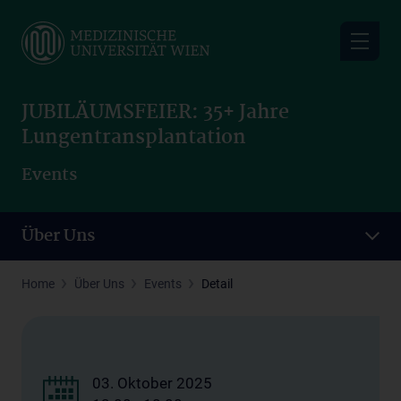
Skip
to
main
content
JUBILÄUMSFEIER: 35+ Jahre
Lungentransplantation
Events
Über Uns
Home
Über Uns
Events
Detail
03. Oktober 2025