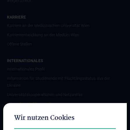
#expertcheck
KARRIERE
Karriere an der Medizinischen Universität Wien
Karriereentwicklung an der MedUni Wien
Offene Stellen
INTERNATIONALES
Internationales Profil
Information für Studierende mit Flüchtlingsstatus aus der
Ukraine
Universitätskooperationen und Netzwerke
Internationale Kooperationen
Adjunct Professorships
Wir nutzen Cookies
Student & Staff Exchange