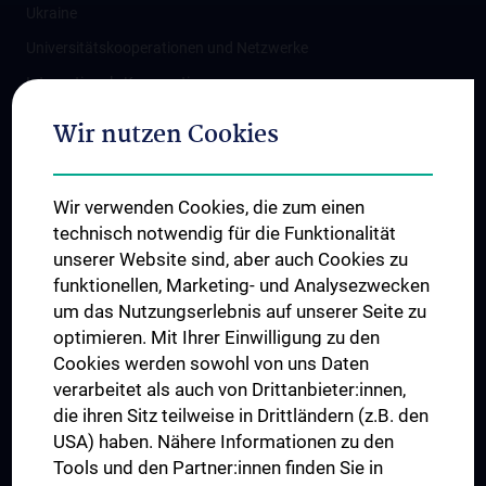
Ukraine
Universitätskooperationen und Netzwerke
Internationale Kooperationen
Adjunct Professorships
Wir nutzen Cookies
Student & Staff Exchange
Das KPJ der MedUni Wien
Wir verwenden Cookies, die zum einen
Graduiertentraining
technisch notwendig für die Funktionalität
Dual Career
unserer Website sind, aber auch Cookies zu
funktionellen, Marketing- und Analysezwecken
Trusted Reseach - Research Security - Foreign Interference
um das Nutzungserlebnis auf unserer Seite zu
UNESCO Lehrstuhl für Bioethik
optimieren. Mit Ihrer Einwilligung zu den
MUVI
Cookies werden sowohl von uns Daten
verarbeitet als auch von Drittanbieter:innen,
die ihren Sitz teilweise in Drittländern (z.B. den
USA) haben. Nähere Informationen zu den
Folgen Sie uns auf
Tools und den Partner:innen finden Sie in