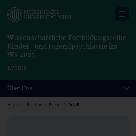
Skip
to
main
content
Wissenschaftliche Fortbildungsreihe
Kinder- und Jugendpsychiatrie im
WS 2025
Events
Über Uns
Home
Über Uns
Events
Detail