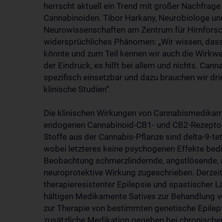
herrscht aktuell ein Trend mit großer Nachfrage
Cannabinoiden. Tibor Harkany, Neurobiologe und
Neurowissenschaften am Zentrum für Hirnforsch
widersprüchliches Phänomen: „Wir wissen, dass
könnte und zum Teil kennen wir auch die Wirkwe
der Eindruck, es hilft bei allem und nichts. Can
spezifisch einsetzbar und dazu brauchen wir dr
klinische Studien“.
Die klinischen Wirkungen von Cannabismedikamen
endogenen Cannabinoid-CB1- und CB2-Rezeptore
Stoffe aus der Cannabis-Pflanze sind delta-9-t
wobei letzteres keine psychogenen Effekte bed
Beobachtung schmerzlindernde, angstlösende, a
neuroprotektive Wirkung zugeschrieben. Derzeit
therapieresistenter Epilepsie und spastischer 
hältigen Medikamente Sativex zur Behandlung v
zur Therapie von bestimmten genetische Epilep
zusätzliche Medikation gegeben bei chronisch