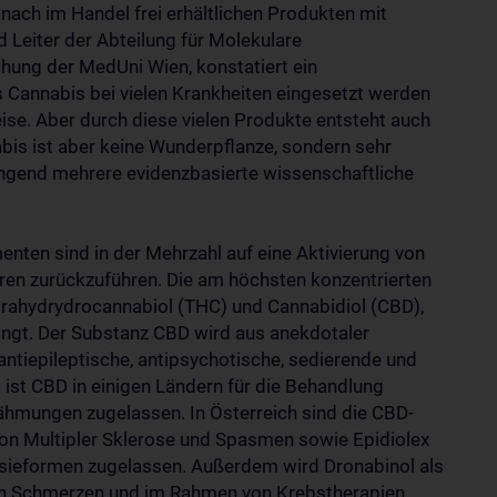
 nach im Handel frei erhältlichen Produkten mit
 Leiter der Abteilung für Molekulare
ung der MedUni Wien, konstatiert ein
 Cannabis bei vielen Krankheiten eingesetzt werden
ise. Aber durch diese vielen Produkte entsteht auch
nabis ist aber keine Wunderpflanze, sondern sehr
ingend mehrere evidenzbasierte wissenschaftliche
ten sind in der Mehrzahl auf eine Aktivierung von
n zurückzuführen. Die am höchsten konzentrierten
etrahydrydrocannabiol (THC) und Cannabidiol (CBD),
ingt. Der Substanz CBD wird aus anekdotaler
ntiepileptische, antipsychotische, sedierende und
 ist CBD in einigen Ländern für die Behandlung
Lähmungen zugelassen. In Österreich sind die CBD-
on Multipler Sklerose und Spasmen sowie Epidiolex
sieformen zugelassen. Außerdem wird Dronabinol als
en Schmerzen und im Rahmen von Krebstherapien.