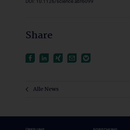
DOI: 10.1126/science.abf6099
Share
Alle News
ÜBER UNS
FORSCHUNG