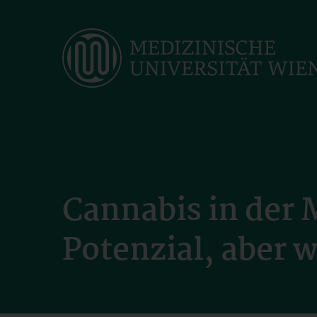
Skip
to
main
content
Cannabis in der 
Potenzial, aber 