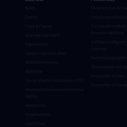
News
Forschung an der M
Events
Forschungsschwerp
Facts & Figures
Eric Kandel Institute
Precision Medicine
Strategie und Vision
Artificial Intelligen
Organisation
Learning
Campus und Uni-Leben
Forschungsprojekte
Antidiskriminierung
Technologien und Se
Bibliothek
Researcher Profiles
Young Scientist Association (YSA)
Researcher of the M
Wissenschafter­innennetzwerk für
Medizin
Alumni Club
Kooperationen
Geschichte