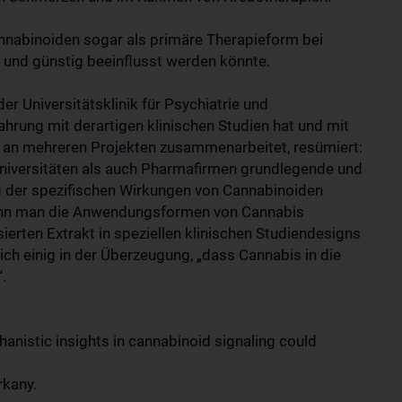
nnabinoiden sogar als primäre Therapieform bei
ll und günstig beeinflusst werden könnte.
der Universitätsklinik für Psychiatrie und
hrung mit derartigen klinischen Studien hat und mit
g an mehreren Projekten zusammenarbeitet, resümiert:
Universitäten als auch Pharmafirmen grundlegende und
g der spezifischen Wirkungen von Cannabinoiden
 wenn man die Anwendungsformen von Cannabis
erten Extrakt in speziellen klinischen Studiendesigns
ch einig in der Überzeugung, „dass Cannabis in die
“.
anistic insights in cannabinoid signaling could
rkany.