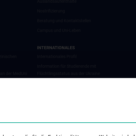
Auslandsaufenthalte
Nostrifizierung
Beratung und Kontaktstellen
Campus und Uni-Leben
INTERNATIONALES
zinischen
Internationales Profil
Information für Studierende mit
 an der MedUni
Flüchtlingsstatus aus der Ukraine
Universitätskooperationen und
Netzwerke
Internationale Kooperationen
Adjunct Professorships
Student & Staff Exchange
Das KPJ der MedUni Wien