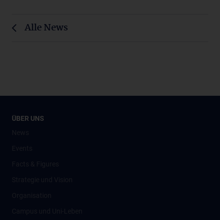
Alle News
ÜBER UNS
News
Events
Facts & Figures
Strategie und Vision
Organisation
Campus und Uni-Leben