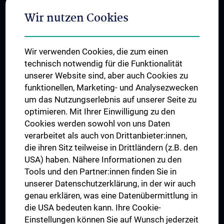
Adjunct Professorships
Wir nutzen Cookies
Student & Staff Exchange
Das KPJ der MedUni Wien
Wir verwenden Cookies, die zum einen
Graduiertentraining
technisch notwendig für die Funktionalität
Dual Career
unserer Website sind, aber auch Cookies zu
funktionellen, Marketing- und Analysezwecken
Trusted Reseach - Research Security - Foreign Interference
um das Nutzungserlebnis auf unserer Seite zu
UNESCO Lehrstuhl für Bioethik
optimieren. Mit Ihrer Einwilligung zu den
MUVI
Cookies werden sowohl von uns Daten
verarbeitet als auch von Drittanbieter:innen,
die ihren Sitz teilweise in Drittländern (z.B. den
USA) haben. Nähere Informationen zu den
Folgen Sie uns auf
Tools und den Partner:innen finden Sie in
unserer Datenschutzerklärung, in der wir auch
genau erklären, was eine Datenübermittlung in
die USA bedeuten kann. Ihre Cookie-
Einstellungen können Sie auf Wunsch jederzeit