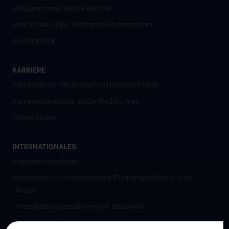
Mediziner:innen kontra Rauchen
MedUni Wien-Tipp: Richtiges Händewaschen
#expertcheck
KARRIERE
Karriere an der Medizinischen Universität Wien
Karriereentwicklung an der MedUni Wien
Offene Stellen
INTERNATIONALES
Internationales Profil
Information für Studierende mit Flüchtlingsstatus aus der
Ukraine
Universitätskooperationen und Netzwerke
Internationale Kooperationen