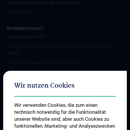
Karriereentwicklung an der MedUni Wien
Offene Stellen
INTERNATIONALES
Internationales Profil
Information für Studierende mit Flüchtlingsstatus aus der
Ukraine
Universitätskooperationen und Netzwerke
Internationale Kooperationen
Adjunct Professorships
Wir nutzen Cookies
Student & Staff Exchange
Das KPJ der MedUni Wien
Wir verwenden Cookies, die zum einen
Graduiertentraining
technisch notwendig für die Funktionalität
Dual Career
unserer Website sind, aber auch Cookies zu
funktionellen, Marketing- und Analysezwecken
Trusted Reseach - Research Security - Foreign Interference