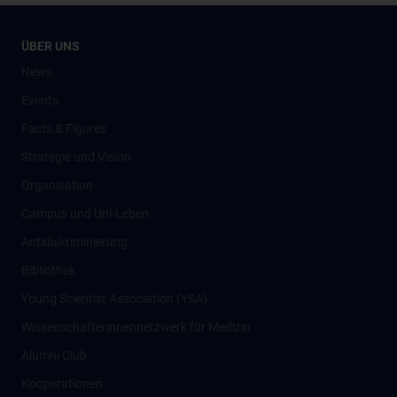
ÜBER UNS
News
Events
Facts & Figures
Strategie und Vision
Organisation
Campus und Uni-Leben
Antidiskriminierung
Bibliothek
Young Scientist Association (YSA)
Wissenschafter­innennetzwerk für Medizin
Alumni Club
Kooperationen