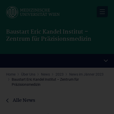
Skip
to
main
content
Baustart Eric Kandel Institut –
Zentrum für Präzisionsmedizin
Home
Über Uns
News
2023
News im Jänner 2023
Baustart Eric Kandel Institut – Zentrum für
Präzisionsmedizin
Alle News