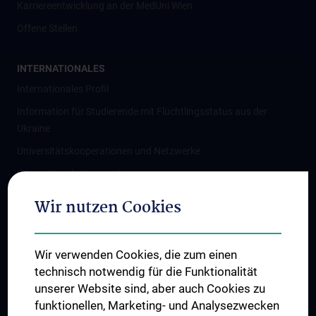
Karriereentwicklung an der MedUni Wien
Offene Stellen
INTERNATIONALES
Internationales Profil
Information für Studierende mit Flüchtlingsstatus aus der
Ukraine
Universitätskooperationen und Netzwerke
Internationale Kooperationen
Adjunct Professorships
Wir nutzen Cookies
Student & Staff Exchange
Das KPJ der MedUni Wien
Wir verwenden Cookies, die zum einen
Graduiertentraining
technisch notwendig für die Funktionalität
Dual Career
unserer Website sind, aber auch Cookies zu
funktionellen, Marketing- und Analysezwecken
Trusted Reseach - Research Security - Foreign Interference