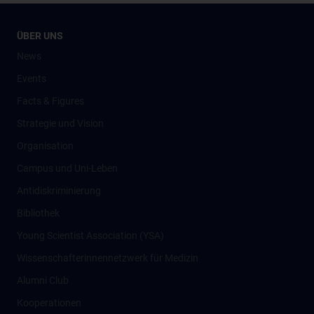
ÜBER UNS
News
Events
Facts & Figures
Strategie und Vision
Organisation
Campus und Uni-Leben
Antidiskriminierung
Bibliothek
Young Scientist Association (YSA)
Wissenschafter­innennetzwerk für Medizin
Alumni Club
Kooperationen