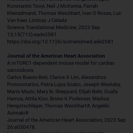
Konstantin Tsoyi, Neil J McKenna, Farrah
Kheradmand, Thomas Weichhart, Ivan O Rosas, Luc
Van Kaer, Lindsay J Celada
Science Translational Medicine, 2023 Sep
13;15(713):eade2581
https://doi.org/10.1126/scitranslmed.ade2581
Journal of the American Heart Association
A mTORC1-dependent mouse model for cardiac
sarcoidosis
Carlos Bueno-Beti, Clarice X Lim, Alexandros
Protonotarios, Petra Lujza Szabo, Joseph Westaby,
Mario Mazic, Mary N. Sheppard, Elijah Behr, Ouafa
Hamza, Attila Kiss, Bruno K Podesser, Markus
Hengstschläger, Thomas Weichhart#, Angeliki
Asimaki#
Journal of the American Heart Association, 2023 Sep
26:e030478.