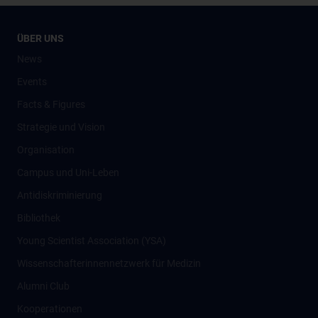
ÜBER UNS
News
Events
Facts & Figures
Strategie und Vision
Organisation
Campus und Uni-Leben
Antidiskriminierung
Bibliothek
Young Scientist Association (YSA)
Wissenschafter­innennetzwerk für Medizin
Alumni Club
Kooperationen