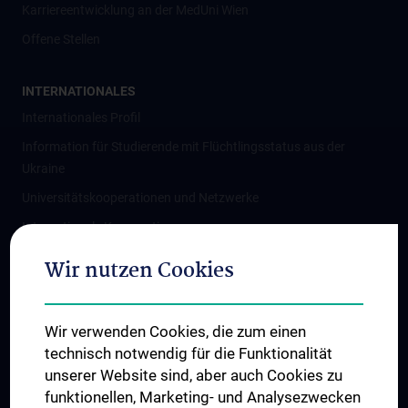
Karriereentwicklung an der MedUni Wien
Offene Stellen
INTERNATIONALES
Internationales Profil
Information für Studierende mit Flüchtlingsstatus aus der
Ukraine
Universitätskooperationen und Netzwerke
Internationale Kooperationen
Adjunct Professorships
Wir nutzen Cookies
Student & Staff Exchange
Das KPJ der MedUni Wien
Wir verwenden Cookies, die zum einen
Graduiertentraining
technisch notwendig für die Funktionalität
Dual Career
unserer Website sind, aber auch Cookies zu
funktionellen, Marketing- und Analysezwecken
Trusted Reseach - Research Security - Foreign Interference