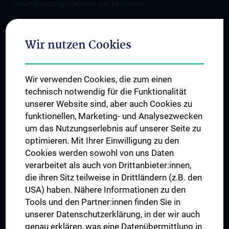
Universitätskooperationen und Netzwerke
Internationale Kooperationen
Adjunct Professorships
Wir nutzen Cookies
Student & Staff Exchange
Das KPJ der MedUni Wien
Wir verwenden Cookies, die zum einen
Graduiertentraining
technisch notwendig für die Funktionalität
Dual Career
unserer Website sind, aber auch Cookies zu
funktionellen, Marketing- und Analysezwecken
Trusted Reseach - Research Security - Foreign Interference
um das Nutzungserlebnis auf unserer Seite zu
UNESCO Lehrstuhl für Bioethik
optimieren. Mit Ihrer Einwilligung zu den
MUVI
Cookies werden sowohl von uns Daten
verarbeitet als auch von Drittanbieter:innen,
die ihren Sitz teilweise in Drittländern (z.B. den
USA) haben. Nähere Informationen zu den
Folgen Sie uns auf
Tools und den Partner:innen finden Sie in
unserer Datenschutzerklärung, in der wir auch
genau erklären, was eine Datenübermittlung in