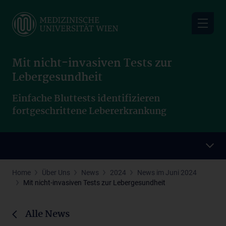
Skip
to
main
content
Mit nicht-invasiven Tests zur
Lebergesundheit
Einfache Bluttests identifizieren
fortgeschrittene Lebererkrankung
Home
Über Uns
News
2024
News im Juni 2024
Mit nicht-invasiven Tests zur Lebergesundheit
Alle News