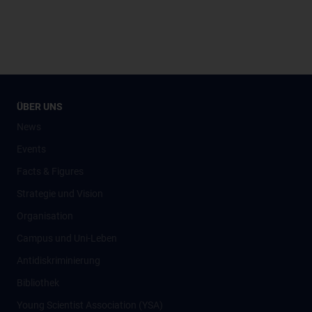
ÜBER UNS
News
Events
Facts & Figures
Strategie und Vision
Organisation
Campus und Uni-Leben
Antidiskriminierung
Bibliothek
Young Scientist Association (YSA)