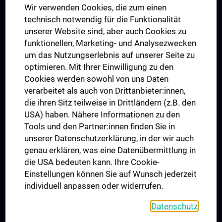
Wir verwenden Cookies, die zum einen
Graduiertentraining
technisch notwendig für die Funktionalität
Dual Career
unserer Website sind, aber auch Cookies zu
funktionellen, Marketing- und Analysezwecken
Trusted Reseach - Research Security - Foreign Interference
um das Nutzungserlebnis auf unserer Seite zu
UNESCO Lehrstuhl für Bioethik
optimieren. Mit Ihrer Einwilligung zu den
MUVI
Cookies werden sowohl von uns Daten
verarbeitet als auch von Drittanbieter:innen,
die ihren Sitz teilweise in Drittländern (z.B. den
USA) haben. Nähere Informationen zu den
Folgen Sie uns auf
Tools und den Partner:innen finden Sie in
unserer Datenschutzerklärung, in der wir auch
genau erklären, was eine Datenübermittlung in
die USA bedeuten kann. Ihre Cookie-
Einstellungen können Sie auf Wunsch jederzeit
individuell anpassen oder widerrufen.
PRESSE
JOBS
Datenschutz
MEDUNI SHOP