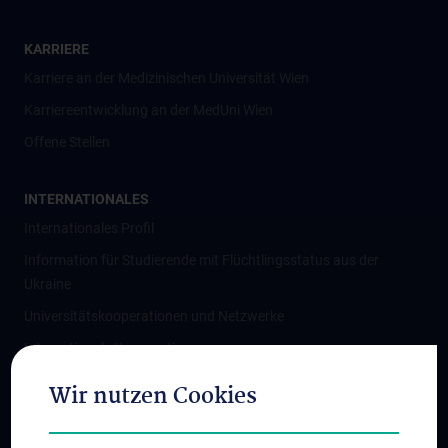
KARRIERE
Karriere an der Medizinischen Universität Wien
Karriereentwicklung an der MedUni Wien
Offene Stellen
INTERNATIONALES
Internationales Profil
Information für Studierende mit Flüchtlingsstatus aus der
Ukraine
Universitätskooperationen und Netzwerke
Internationale Kooperationen
Adjunct Professorships
Wir nutzen Cookies
Student & Staff Exchange
Das KPJ der MedUni Wien