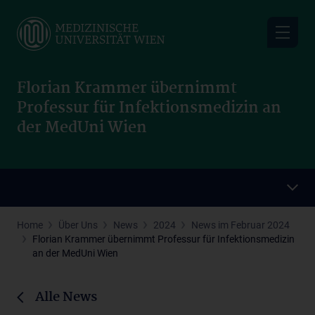
Skip
to
main
content
Florian Krammer übernimmt
Professur für Infektionsmedizin an
der MedUni Wien
Home
Über Uns
News
2024
News im Februar 2024
Florian Krammer übernimmt Professur für Infektionsmedizin
an der MedUni Wien
Alle News