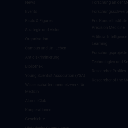
News
Forschung an der M
Events
Forschungsschwerp
Facts & Figures
Eric Kandel Institute
Precision Medicine
Strategie und Vision
Artificial Intelligen
Organisation
Learning
Campus und Uni-Leben
Forschungsprojekte
Antidiskriminierung
Technologien und Se
Bibliothek
Researcher Profiles
Young Scientist Association (YSA)
Researcher of the M
Wissenschafter­innennetzwerk für
Medizin
Alumni Club
Kooperationen
Geschichte