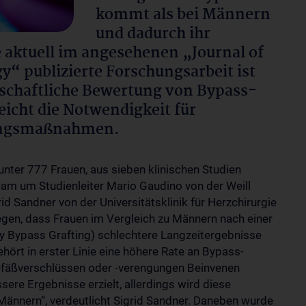
kommt als bei Männern
und dadurch ihr
e aktuell im angesehenen „Journal of
y“ publizierte Forschungsarbeit ist
nschaftliche Bewertung von Bypass-
eicht die Notwendigkeit für
lungsmaßnahmen.
unter 777 Frauen, aus sieben klinischen Studien
am um Studienleiter Mario Gaudino von der Weill
id Sandner von der Universitätsklinik für Herzchirurgie
egen, dass Frauen im Vergleich zu Männern nach einer
 Bypass Grafting) schlechtere Langzeitergebnisse
ört in erster Linie eine höhere Rate an Bypass-
fäßverschlüssen oder -verengungen Beinvenen
ere Ergebnisse erzielt, allerdings wird diese
Männern“, verdeutlicht Sigrid Sandner. Daneben wurde