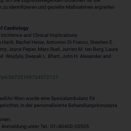
g, um die zugrundeliegenden Ursachen für die
zu identifizieren und gezielte Maßnahmen ergreifen
of Cardiology
Incidence and Clinical Implications
a Harik, Rachel Heise, Antonino Di Franco, Stephen E.
my, Joyce Peper, Marc Ruel, Jurrien M. ten Berg, Laura
M. Wojdyla, Deepak L. Bhatt, John H. Alexander and
le/pii/S0735109724072127
 MedUni Wien wurde eine Spezialambulanz für
gerichtet, in der personalisierte Behandlungskonzepte
onen:
B, Anmeldung unter Tel.: 01/40400-20505