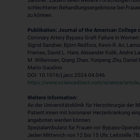
Sandner. Zudem seien weitere Forschungen nöti
schlechteren Behandlungsergebnisse bei Frauen 
zu können.
Publikation: Journal of the American College 
Coronary Artery Bypass Graft Failure in Women: 
Sigrid Sandner, Björn Redfors, Kevin R. An, Lami
Fremes, David L. Hare, Alexander Kulik, Andre La
M. Willemsen, Qiang Zhao, Yunpeng Zhu, Daniel 
Mario Gaudino
DOI: 10.1016/j.jacc.2024.04.046
https://www.sciencedirect.com/science/artic
Weitere Information:
An der Universitätsklinik für Herzchirurgie der
Patient:innen mit koronarer Herzerkrankung ein
angeboten werden können.
Spezialambulanz für Frauen vor Bypass-Operati
Jeden Mittwoch von 12 bis 15 Uhr, Leitstelle 7