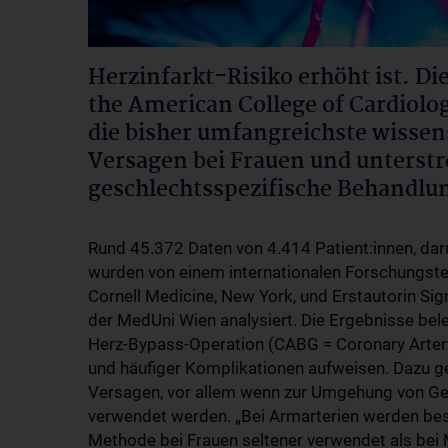
Herzinfarkt-Risiko erhöht ist. Di
the American College of Cardiolog
die bisher umfangreichste wisse
Versagen bei Frauen und unterstr
geschlechtsspezifische Behand
Rund 45.372 Daten von 4.414 Patient:innen, dar
wurden von einem internationalen Forschungste
Cornell Medicine, New York, und Erstautorin Sigr
der MedUni Wien analysiert. Die Ergebnisse bel
Herz-Bypass-Operation (CABG = Coronary Artery
und häufiger Komplikationen aufweisen. Dazu geh
Versagen, vor allem wenn zur Umgehung von Ge
verwendet werden. „Bei Armarterien werden bess
Methode bei Frauen seltener verwendet als bei 