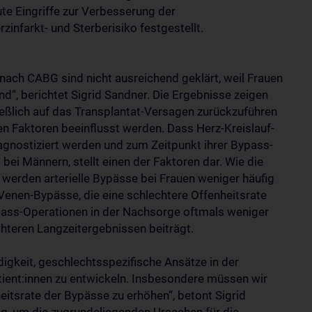
te Eingriffe zur Verbesserung der
infarkt- und Sterberisiko festgestellt.
nach CABG sind nicht ausreichend geklärt, weil Frauen
nd“, berichtet Sigrid Sandner. Die Ergebnisse zeigen
ießlich auf das Transplantat-Versagen zurückzuführen
hen Faktoren beeinflusst werden. Dass Herz-Kreislauf-
agnostiziert werden und zum Zeitpunkt ihrer Bypass-
 bei Männern, stellt einen der Faktoren dar. Wie die
 werden arterielle Bypässe bei Frauen weniger häufig
 Venen-Bypässe, die eine schlechtere Offenheitsrate
ass-Operationen in der Nachsorge oftmals weniger
hteren Langzeitergebnissen beiträgt.
igkeit, geschlechtsspezifische Ansätze in der
ent:innen zu entwickeln. Insbesondere müssen wir
itsrate der Bypässe zu erhöhen“, betont Sigrid