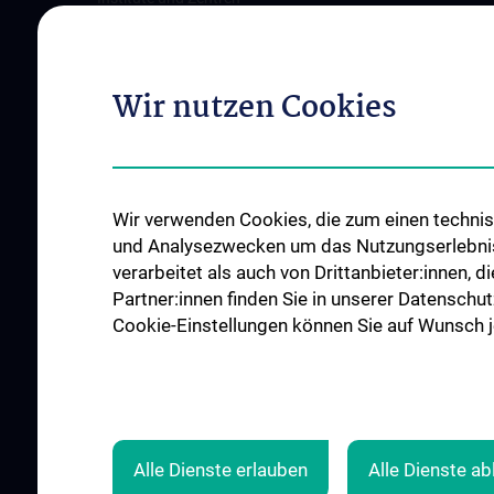
Wien
Ambulanzen & Services
Offene Stellen
Gesundheits-Services
Wir nutzen Cookies
Good health and well-being
Mediziner:innen kontra Rauchen
MedUni Wien-Tipp: Richtiges
Händewaschen
Wir verwenden Cookies, die zum einen technisc
#expertcheck
und Analysezwecken um das Nutzungserlebnis a
verarbeitet als auch von Drittanbieter:innen, d
Partner:innen finden Sie in unserer Datenschut
Cookie-Einstellungen können Sie auf Wunsch je
Alle Dienste erlauben
Alle Dienste a