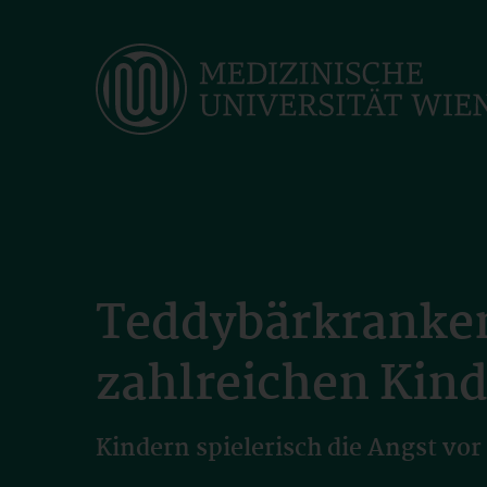
Skip
to
main
content
Teddybärkranken
zahlreichen Kind
Kindern spielerisch die Angst v