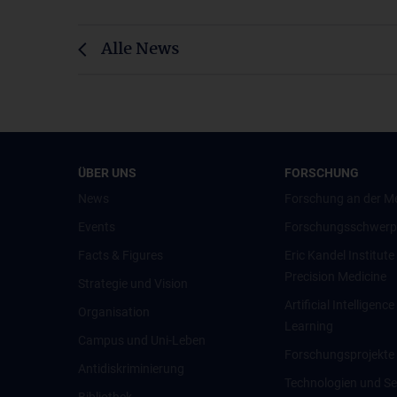
Alle News
ÜBER UNS
FORSCHUNG
News
Forschung an der M
Events
Forschungsschwerp
Facts & Figures
Eric Kandel Institute
Precision Medicine
Strategie und Vision
Artificial Intelligen
Organisation
Learning
Campus und Uni-Leben
Forschungsprojekte
Antidiskriminierung
Technologien und Se