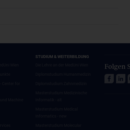
STUDIUM & WEITERBILDUNG
Folgen S
edUni Wien
Die Lehre an der MedUni Wien
unkte
Diplomstudium Humanmedizin
 - Center for
Diplomstudium Zahnmedizin
Masterstudium Medizinische
ce und Machine
Informatik - alt
Masterstudium Medical
Informatics - new
rvices
Masterstudium Molecular