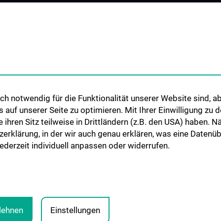
Universitätskooperationen und
Netzwerke
Internationale Kooperationen
Adjunct Professorships
Student & Staff Exchange
Das KPJ der MedUni Wien
h notwendig für die Funktionalität unserer Website sind, ab
Graduiertentraining
uf unserer Seite zu optimieren. Mit Ihrer Einwilligung zu
Dual Career
ie ihren Sitz teilweise in Drittländern (z.B. den USA) haben.
zerklärung, in der wir auch genau erklären, was eine Datenü
Trusted Reseach - Research
derzeit individuell anpassen oder widerrufen.
Security - Foreign Interference
UNESCO Lehrstuhl für Bioethik
MUVI
blehnen
Einstellungen