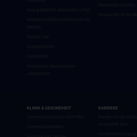
Bibliothek
Researcher Profiles
Young Scientist Association (YSA)
Researcher of the M
Wissenschafter­innennetzwerk für
Medizin
Alumni Club
Kooperationen
Geschichte
Historische Sammlungen -
Josephinum
KLINIK & GESUNDHEIT
KARRIERE
Universitätsklinikum AKH Wien
Karriere an der Medi
Universität Wien
Universitätskliniken
Karriereentwicklung
Institute und Zentren