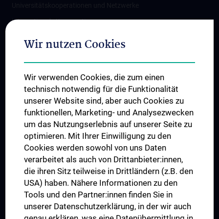
Universitätskooperationen und Netzwerke
Internationale Kooperationen
Adjunct Professorships
Wir nutzen Cookies
Student & Staff Exchange
Das KPJ der MedUni Wien
Wir verwenden Cookies, die zum einen
Graduiertentraining
technisch notwendig für die Funktionalität
Dual Career
unserer Website sind, aber auch Cookies zu
funktionellen, Marketing- und Analysezwecken
Trusted Reseach - Research Security - Foreign Interference
um das Nutzungserlebnis auf unserer Seite zu
UNESCO Lehrstuhl für Bioethik
optimieren. Mit Ihrer Einwilligung zu den
MUVI
Cookies werden sowohl von uns Daten
verarbeitet als auch von Drittanbieter:innen,
die ihren Sitz teilweise in Drittländern (z.B. den
USA) haben. Nähere Informationen zu den
Folgen Sie uns auf
Tools und den Partner:innen finden Sie in
unserer Datenschutzerklärung, in der wir auch
genau erklären, was eine Datenübermittlung in