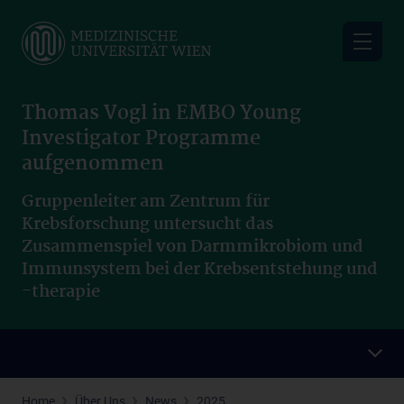
Skip
to
main
content
Thomas Vogl in EMBO Young
Investigator Programme
aufgenommen
Gruppenleiter am Zentrum für
Krebsforschung untersucht das
Zusammenspiel von Darmmikrobiom und
Immunsystem bei der Krebsentstehung und
-therapie
Home
Über Uns
News
2025