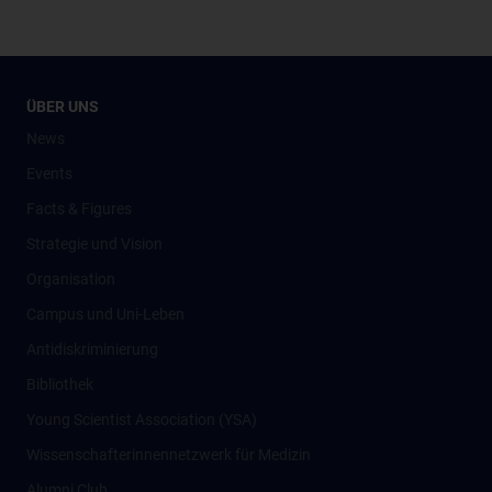
ÜBER UNS
News
Events
Facts & Figures
Strategie und Vision
Organisation
Campus und Uni-Leben
Antidiskriminierung
Bibliothek
Young Scientist Association (YSA)
Wissenschafter­innennetzwerk für Medizin
Alumni Club