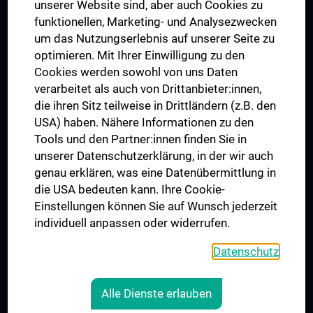
Dual Career
unserer Website sind, aber auch Cookies zu
funktionellen, Marketing- und Analysezwecken
Trusted Reseach - Research Security - Foreign Interference
um das Nutzungserlebnis auf unserer Seite zu
UNESCO Lehrstuhl für Bioethik
optimieren. Mit Ihrer Einwilligung zu den
MUVI
Cookies werden sowohl von uns Daten
verarbeitet als auch von Drittanbieter:innen,
die ihren Sitz teilweise in Drittländern (z.B. den
USA) haben. Nähere Informationen zu den
Folgen Sie uns auf
Tools und den Partner:innen finden Sie in
unserer Datenschutzerklärung, in der wir auch
genau erklären, was eine Datenübermittlung in
die USA bedeuten kann. Ihre Cookie-
Einstellungen können Sie auf Wunsch jederzeit
individuell anpassen oder widerrufen.
PRESSE
JOBS
Datenschutz
MEDUNI SHOP
RECHTLICHES
Alle Dienste erlauben
COOKIE-EINSTELLUNGEN