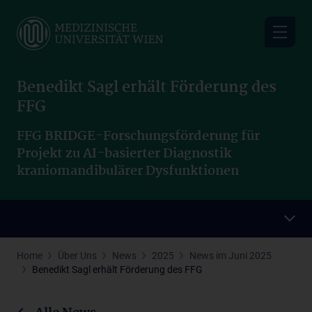
Skip
to
main
content
Benedikt Sagl erhält Förderung des
FFG
FFG BRIDGE-Forschungsförderung für
Projekt zu AI-basierter Diagnostik
kraniomandibulärer Dysfunktionen
Home
Über Uns
News
2025
News im Juni 2025
Benedikt Sagl erhält Förderung des FFG