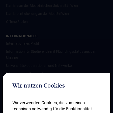
Karriere an der Medizinischen Universität Wien
Karriereentwicklung an der MedUni Wien
Offene Stellen
INTERNATIONALES
Internationales Profil
Information für Studierende mit Flüchtlingsstatus aus der
Ukraine
Universitätskooperationen und Netzwerke
Internationale Kooperationen
Adjunct Professorships
Wir nutzen Cookies
Student & Staff Exchange
Das KPJ der MedUni Wien
Wir verwenden Cookies, die zum einen
Graduiertentraining
technisch notwendig für die Funktionalität