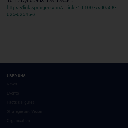
10.1007/s00508-025-02546-2
https://link.springer.com/article/10.1007/s00508-
025-02546-2
ÜBER UNS
News
Events
Facts & Figures
Strategie und Vision
Organisation