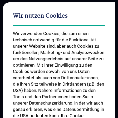
Internationale Kooperationen
Adjunct Professorships
Wir nutzen Cookies
Student & Staff Exchange
Das KPJ der MedUni Wien
Wir verwenden Cookies, die zum einen
Graduiertentraining
technisch notwendig für die Funktionalität
Dual Career
unserer Website sind, aber auch Cookies zu
funktionellen, Marketing- und Analysezwecken
Trusted Reseach - Research Security - Foreign Interference
um das Nutzungserlebnis auf unserer Seite zu
UNESCO Lehrstuhl für Bioethik
optimieren. Mit Ihrer Einwilligung zu den
MUVI
Cookies werden sowohl von uns Daten
verarbeitet als auch von Drittanbieter:innen,
die ihren Sitz teilweise in Drittländern (z.B. den
USA) haben. Nähere Informationen zu den
Folgen Sie uns auf
Tools und den Partner:innen finden Sie in
unserer Datenschutzerklärung, in der wir auch
genau erklären, was eine Datenübermittlung in
die USA bedeuten kann. Ihre Cookie-