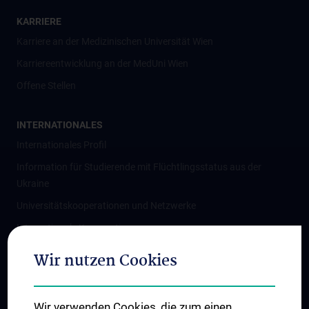
KARRIERE
Karriere an der Medizinischen Universität Wien
Karriereentwicklung an der MedUni Wien
Offene Stellen
INTERNATIONALES
Internationales Profil
Information für Studierende mit Flüchtlingsstatus aus der
Ukraine
Universitätskooperationen und Netzwerke
Internationale Kooperationen
Adjunct Professorships
Wir nutzen Cookies
Student & Staff Exchange
Das KPJ der MedUni Wien
Wir verwenden Cookies, die zum einen