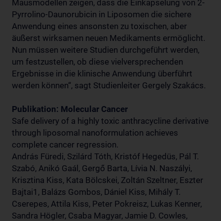
Mausmodellen zeigen, dass die Einkapselung von 2-
Pyrrolino-Daunorubicin in Liposomen die sichere
Anwendung eines ansonsten zu toxischen, aber
äußerst wirksamen neuen Medikaments ermöglicht.
Nun müssen weitere Studien durchgeführt werden,
um festzustellen, ob diese vielversprechenden
Ergebnisse in die klinische Anwendung überführt
werden können“, sagt Studienleiter Gergely Szakács.
Publikation: Molecular Cancer
Safe delivery of a highly toxic anthracycline derivative
through liposomal nanoformulation achieves
complete cancer regression.
András Füredi, Szilárd Tóth, Kristóf Hegedüs, Pál T.
Szabó, Anikó Gaál, Gergő Barta, Lívia N. Naszályi,
Krisztina Kiss, Kata Bölcskei, Zoltán Szeltner, Eszter
Bajtai1, Balázs Gombos, Dániel Kiss, Mihály T.
Cserepes, Attila Kiss, Peter Pokreisz, Lukas Kenner,
Sandra Högler, Csaba Magyar, Jamie D. Cowles,