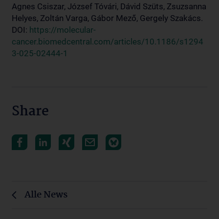
Agnes Csiszar, József Tóvári, Dávid Szüts, Zsuzsanna
Helyes, Zoltán Varga, Gábor Mező, Gergely Szakács.
DOI:
https://molecular-
cancer.biomedcentral.com/articles/10.1186/s1294
3-025-02444-1
Share
Alle News