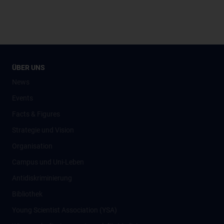
ÜBER UNS
News
Events
Facts & Figures
Strategie und Vision
Organisation
Campus und Uni-Leben
Antidiskriminierung
Bibliothek
Young Scientist Association (YSA)