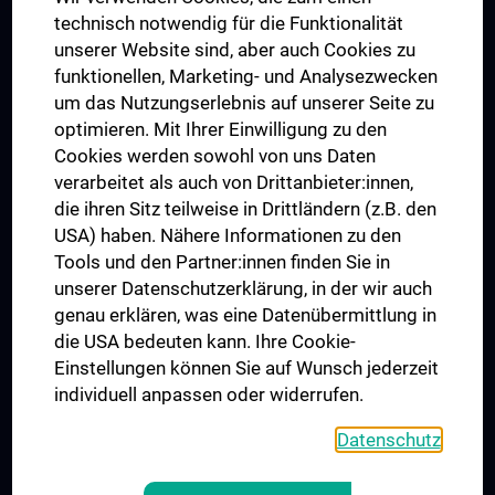
Graduiertentraining
technisch notwendig für die Funktionalität
Dual Career
unserer Website sind, aber auch Cookies zu
funktionellen, Marketing- und Analysezwecken
Trusted Reseach - Research Security - Foreign Interference
um das Nutzungserlebnis auf unserer Seite zu
UNESCO Lehrstuhl für Bioethik
optimieren. Mit Ihrer Einwilligung zu den
MUVI
Cookies werden sowohl von uns Daten
verarbeitet als auch von Drittanbieter:innen,
die ihren Sitz teilweise in Drittländern (z.B. den
USA) haben. Nähere Informationen zu den
Folgen Sie uns auf
Tools und den Partner:innen finden Sie in
unserer Datenschutzerklärung, in der wir auch
genau erklären, was eine Datenübermittlung in
die USA bedeuten kann. Ihre Cookie-
Einstellungen können Sie auf Wunsch jederzeit
individuell anpassen oder widerrufen.
PRESSE
JOBS
Datenschutz
MEDUNI SHOP
RECHTLICHES