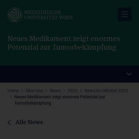
Skip
to
main
content
Neues Medikament zeigt enormes
Potenzial zur Tumorbekämpfung
Home
Über Uns
News
2025
News im Oktober 2025
Neues Medikament zeigt enormes Potenzial zur
Tumorbekämpfung
Alle News