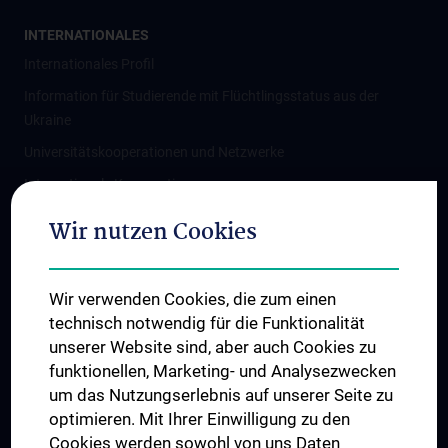
INTERNATIONALES
Internationales Profil
Information für Studierende mit Flüchtlingsstatus aus der
Ukraine
Universitätskooperationen und Netzwerke
Internationale Kooperationen
Adjunct Professorships
Wir nutzen Cookies
Student & Staff Exchange
Das KPJ der MedUni Wien
Wir verwenden Cookies, die zum einen
Graduiertentraining
technisch notwendig für die Funktionalität
Dual Career
unserer Website sind, aber auch Cookies zu
funktionellen, Marketing- und Analysezwecken
Trusted Reseach - Research Security - Foreign Interference
um das Nutzungserlebnis auf unserer Seite zu
UNESCO Lehrstuhl für Bioethik
optimieren. Mit Ihrer Einwilligung zu den
MUVI
Cookies werden sowohl von uns Daten