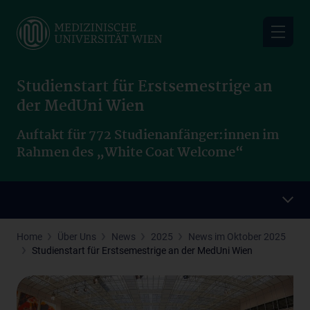
Skip
to
main
content
Studienstart für Erstsemestrige an
der MedUni Wien
Auftakt für 772 Studienanfänger:innen im
Rahmen des „White Coat Welcome“
Home
Über Uns
News
2025
News im Oktober 2025
Studienstart für Erstsemestrige an der MedUni Wien