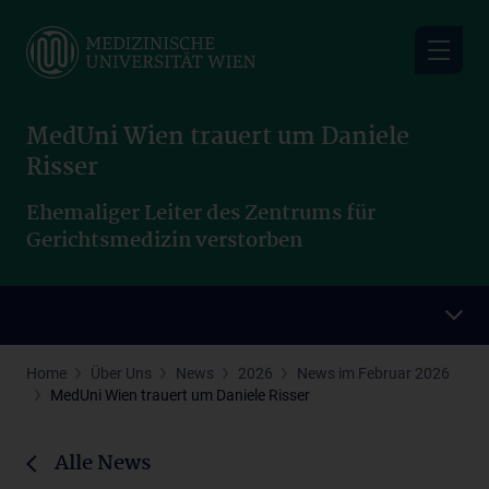
Skip
to
main
content
MedUni Wien trauert um Daniele
Risser
Ehemaliger Leiter des Zentrums für
Gerichtsmedizin verstorben
Home
Über Uns
News
2026
News im Februar 2026
MedUni Wien trauert um Daniele Risser
Alle News