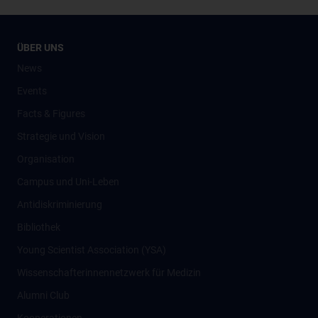
ÜBER UNS
News
Events
Facts & Figures
Strategie und Vision
Organisation
Campus und Uni-Leben
Antidiskriminierung
Bibliothek
Young Scientist Association (YSA)
Wissenschafter­innennetzwerk für Medizin
Alumni Club