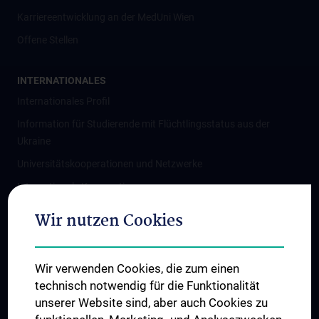
Karriereentwicklung an der MedUni Wien
Offene Stellen
INTERNATIONALES
Internationales Profil
Information für Studierende mit Flüchtlingsstatus aus der
Ukraine
Universitätskooperationen und Netzwerke
Internationale Kooperationen
Adjunct Professorships
Wir nutzen Cookies
Student & Staff Exchange
Das KPJ der MedUni Wien
Wir verwenden Cookies, die zum einen
Graduiertentraining
technisch notwendig für die Funktionalität
Dual Career
unserer Website sind, aber auch Cookies zu