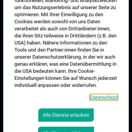
funktionellen, Marketing- und Analysezwecken
Trusted Reseach - Research Security - Foreign Interference
um das Nutzungserlebnis auf unserer Seite zu
UNESCO Lehrstuhl für Bioethik
optimieren. Mit Ihrer Einwilligung zu den
MUVI
Cookies werden sowohl von uns Daten
verarbeitet als auch von Drittanbieter:innen,
die ihren Sitz teilweise in Drittländern (z.B. den
USA) haben. Nähere Informationen zu den
Folgen Sie uns auf
Tools und den Partner:innen finden Sie in
unserer Datenschutzerklärung, in der wir auch
genau erklären, was eine Datenübermittlung in
die USA bedeuten kann. Ihre Cookie-
Einstellungen können Sie auf Wunsch jederzeit
individuell anpassen oder widerrufen.
PRESSE
JOBS
Datenschutz
MEDUNI SHOP
RECHTLICHES
Alle Dienste erlauben
COOKIE-EINSTELLUNGEN
KONTAKT