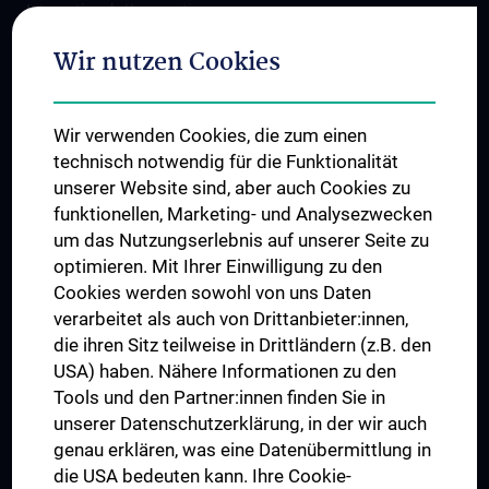
Internationale Kooperationen
Adjunct Professorships
Wir nutzen Cookies
Student & Staff Exchange
Das KPJ der MedUni Wien
Wir verwenden Cookies, die zum einen
Graduiertentraining
technisch notwendig für die Funktionalität
Dual Career
unserer Website sind, aber auch Cookies zu
funktionellen, Marketing- und Analysezwecken
Trusted Reseach - Research Security - Foreign Interference
um das Nutzungserlebnis auf unserer Seite zu
UNESCO Lehrstuhl für Bioethik
optimieren. Mit Ihrer Einwilligung zu den
MUVI
Cookies werden sowohl von uns Daten
verarbeitet als auch von Drittanbieter:innen,
die ihren Sitz teilweise in Drittländern (z.B. den
USA) haben. Nähere Informationen zu den
Folgen Sie uns auf
Tools und den Partner:innen finden Sie in
unserer Datenschutzerklärung, in der wir auch
genau erklären, was eine Datenübermittlung in
die USA bedeuten kann. Ihre Cookie-