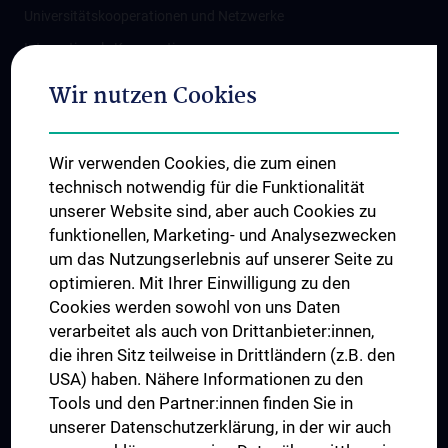
Universitätskooperationen und Netzwerke
Internationale Kooperationen
Adjunct Professorships
Wir nutzen Cookies
Student & Staff Exchange
Das KPJ der MedUni Wien
Wir verwenden Cookies, die zum einen
Graduiertentraining
technisch notwendig für die Funktionalität
Dual Career
unserer Website sind, aber auch Cookies zu
funktionellen, Marketing- und Analysezwecken
Trusted Reseach - Research Security - Foreign Interference
um das Nutzungserlebnis auf unserer Seite zu
UNESCO Lehrstuhl für Bioethik
optimieren. Mit Ihrer Einwilligung zu den
MUVI
Cookies werden sowohl von uns Daten
verarbeitet als auch von Drittanbieter:innen,
die ihren Sitz teilweise in Drittländern (z.B. den
USA) haben. Nähere Informationen zu den
Folgen Sie uns auf
Tools und den Partner:innen finden Sie in
unserer Datenschutzerklärung, in der wir auch