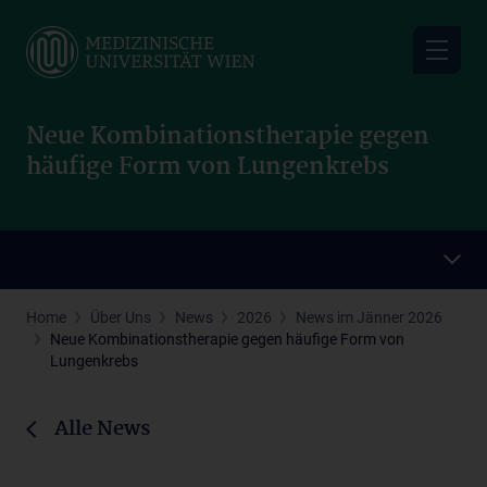
Skip
to
main
content
Neue Kombinationstherapie gegen
häufige Form von Lungenkrebs
Home
Über Uns
News
2026
News im Jänner 2026
Neue Kombinationstherapie gegen häufige Form von
Lungenkrebs
Alle News