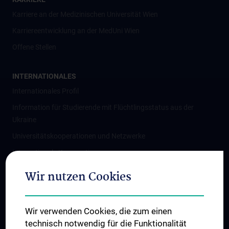
Karriere an der Medizinischen Universität Wien
Karriereentwicklung an der MedUni Wien
Offene Stellen
INTERNATIONALES
Internationales Profil
Information für Studierende mit Flüchtlingsstatus aus der
Ukraine
Universitätskooperationen und Netzwerke
Internationale Kooperationen
Adjunct Professorships
Wir nutzen Cookies
Student & Staff Exchange
Das KPJ der MedUni Wien
Wir verwenden Cookies, die zum einen
Graduiertentraining
technisch notwendig für die Funktionalität