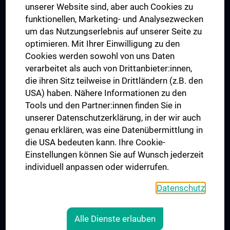
Dual Career
unserer Website sind, aber auch Cookies zu
funktionellen, Marketing- und Analysezwecken
Trusted Reseach - Research Security - Foreign Interference
um das Nutzungserlebnis auf unserer Seite zu
UNESCO Lehrstuhl für Bioethik
optimieren. Mit Ihrer Einwilligung zu den
MUVI
Cookies werden sowohl von uns Daten
verarbeitet als auch von Drittanbieter:innen,
die ihren Sitz teilweise in Drittländern (z.B. den
USA) haben. Nähere Informationen zu den
Folgen Sie uns auf
Tools und den Partner:innen finden Sie in
unserer Datenschutzerklärung, in der wir auch
genau erklären, was eine Datenübermittlung in
die USA bedeuten kann. Ihre Cookie-
Einstellungen können Sie auf Wunsch jederzeit
individuell anpassen oder widerrufen.
PRESSE
JOBS
Datenschutz
MEDUNI SHOP
RECHTLICHES
Alle Dienste erlauben
COOKIE-EINSTELLUNGEN