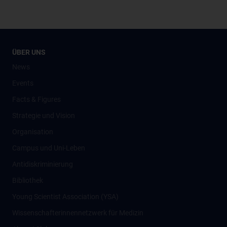
ÜBER UNS
News
Events
Facts & Figures
Strategie und Vision
Organisation
Campus und Uni-Leben
Antidiskriminierung
Bibliothek
Young Scientist Association (YSA)
Wissenschafter­innennetzwerk für Medizin