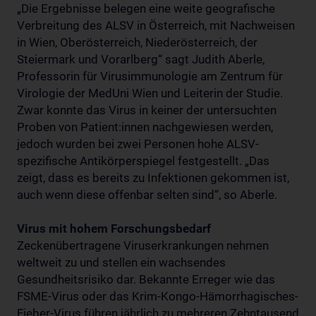
„Die Ergebnisse belegen eine weite geografische
Verbreitung des ALSV in Österreich, mit Nachweisen
in Wien, Oberösterreich, Niederösterreich, der
Steiermark und Vorarlberg“ sagt Judith Aberle,
Professorin für Virusimmunologie am Zentrum für
Virologie der MedUni Wien und Leiterin der Studie.
Zwar konnte das Virus in keiner der untersuchten
Proben von Patient:innen nachgewiesen werden,
jedoch wurden bei zwei Personen hohe ALSV-
spezifische Antikörperspiegel festgestellt. „Das
zeigt, dass es bereits zu Infektionen gekommen ist,
auch wenn diese offenbar selten sind“, so Aberle.
Virus mit hohem Forschungsbedarf
Zeckenübertragene Viruserkrankungen nehmen
weltweit zu und stellen ein wachsendes
Gesundheitsrisiko dar. Bekannte Erreger wie das
FSME-Virus oder das Krim-Kongo-Hämorrhagisches-
Fieber-Virus führen jährlich zu mehreren Zehntausend