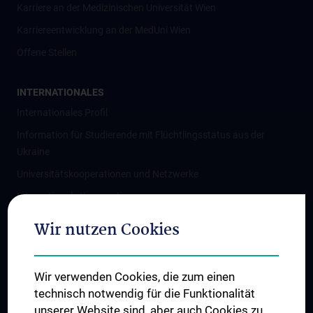
Karriere an der Medizinischen Universität Wien
Karriereentwicklung an der MedUni Wien
Offene Stellen
INTERNATIONALES
Internationales Profil
Information für Studierende mit Flüchtlingsstatus aus der
Ukraine
Universitätskooperationen und Netzwerke
Internationale Kooperationen
Adjunct Professorships
Wir nutzen Cookies
Student & Staff Exchange
Das KPJ der MedUni Wien
Wir verwenden Cookies, die zum einen
Graduiertentraining
technisch notwendig für die Funktionalität
Dual Career
unserer Website sind, aber auch Cookies zu