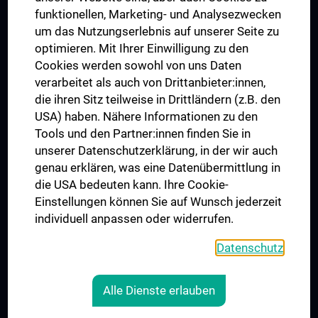
funktionellen, Marketing- und Analysezwecken
Trusted Reseach - Research Security - Foreign Interference
um das Nutzungserlebnis auf unserer Seite zu
UNESCO Lehrstuhl für Bioethik
optimieren. Mit Ihrer Einwilligung zu den
MUVI
Cookies werden sowohl von uns Daten
verarbeitet als auch von Drittanbieter:innen,
die ihren Sitz teilweise in Drittländern (z.B. den
USA) haben. Nähere Informationen zu den
Folgen Sie uns auf
Tools und den Partner:innen finden Sie in
unserer Datenschutzerklärung, in der wir auch
genau erklären, was eine Datenübermittlung in
die USA bedeuten kann. Ihre Cookie-
Einstellungen können Sie auf Wunsch jederzeit
individuell anpassen oder widerrufen.
PRESSE
JOBS
Datenschutz
MEDUNI SHOP
RECHTLICHES
Alle Dienste erlauben
COOKIE-EINSTELLUNGEN