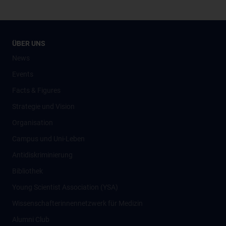
ÜBER UNS
News
Events
Facts & Figures
Strategie und Vision
Organisation
Campus und Uni-Leben
Antidiskriminierung
Bibliothek
Young Scientist Association (YSA)
Wissenschafter­innennetzwerk für Medizin
Alumni Club