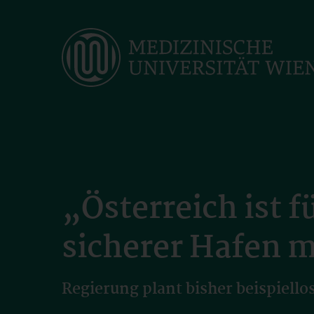
Skip
to
main
content
„Österreich ist 
sicherer Hafen 
Regierung plant bisher beispiell