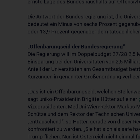
ernste Lage des Bundeshaushalts auf Offensivf
Die Antwort der Bundesregierung ist, die Univers
bedeutet ein Minus von sechs Prozent gegenübe
oder 13,9 Prozent gegenüber dem tatsächlichen
„Offenbarungseid der Bundesregierung“
Die Regierung will im Doppelbudget 27/28 2,5 Mi
Einsparung bei den Universitäten von 2,5 Milliar
Anteil der Universitäten am Gesamtbudget beträg
Kürzungen in genannter Größenordnung verhee
„Das ist ein Offenbarungseid, welchen Stellenw
sagt uniko-Präsidentin Brigitte Hütter auf einer
Vizepräsidenten, MedUni Wien-Rektor Markus Mül
Schütze und dem Rektor der Technischen Univers
„enttäuschend“, so Hütter, gerade von dieser R
konfrontiert zu werden. „Sie hat sich als safe ha
Trump fliehen. Nun ist Österreich nicht einmal f