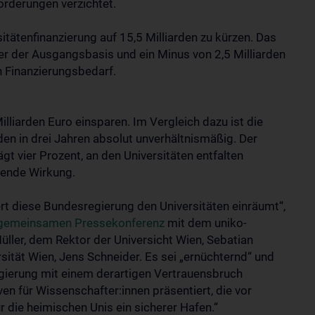
orderungen verzichtet.
itätenfinanzierung auf 15,5 Milliarden zu kürzen. Das
r der Ausgangsbasis und ein Minus von 2,5 Milliarden
 Finanzierungsbedarf.
lliarden Euro einsparen. Im Vergleich dazu ist die
den in drei Jahren absolut unverhältnismäßig. Der
t vier Prozent, an den Universitäten entfalten
rende Wirkung.
ert diese Bundesregierung den Universitäten einräumt“,
gemeinsamen Pressekonferenz
mit dem uniko-
ler, dem Rektor der Universicht Wien, Sebatian
ität Wien, Jens Schneider. Es sei „ernüchternd“ und
egierung mit einem derartigen Vertrauensbruch
ven für Wissenschafter:innen präsentiert, die vor
ür die heimischen Unis ein sicherer Hafen.“