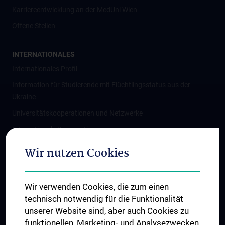
Karriereentwicklung an der MedUni Wien
Offene Stellen
INTERNATIONALES
Internationales Profil
Information für Studierende mit Flüchtlingsstatus aus der
Ukraine
Universitätskooperationen und Netzwerke
Internationale Kooperationen
Adjunct Professorships
Wir nutzen Cookies
Student & Staff Exchange
Das KPJ der MedUni Wien
Wir verwenden Cookies, die zum einen
Graduiertentraining
technisch notwendig für die Funktionalität
Dual Career
unserer Website sind, aber auch Cookies zu
funktionellen, Marketing- und Analysezwecken