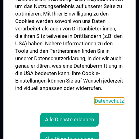
Trusted Reseach - Research Security - Foreign Interference
um das Nutzungserlebnis auf unserer Seite zu
UNESCO Lehrstuhl für Bioethik
optimieren. Mit Ihrer Einwilligung zu den
MUVI
Cookies werden sowohl von uns Daten
verarbeitet als auch von Drittanbieter:innen,
die ihren Sitz teilweise in Drittländern (z.B. den
USA) haben. Nähere Informationen zu den
Folgen Sie uns auf
Tools und den Partner:innen finden Sie in
unserer Datenschutzerklärung, in der wir auch
genau erklären, was eine Datenübermittlung in
die USA bedeuten kann. Ihre Cookie-
Einstellungen können Sie auf Wunsch jederzeit
individuell anpassen oder widerrufen.
PRESSE
JOBS
Datenschutz
MEDUNI SHOP
RECHTLICHES
Alle Dienste erlauben
COOKIE-EINSTELLUNGEN
KONTAKT
Alle Dienste ablehnen