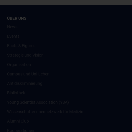
ÜBER UNS
News
Events
Facts & Figures
Strategie und Vision
Organisation
Campus und Uni-Leben
Antidiskriminierung
Bibliothek
Young Scientist Association (YSA)
Wissenschafter­innennetzwerk für Medizin
Alumni Club
Kooperationen