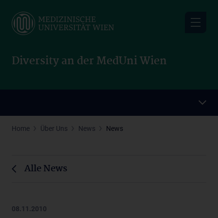
Skip
to
main
content
Diversity an der MedUni Wien
Home
Über Uns
News
News
Alle News
08.11.2010