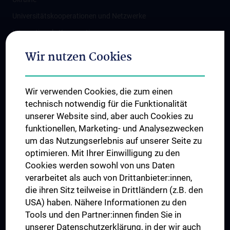
Universitätskooperationen und Netzwerke
Internationale Kooperationen
Adjunct Professorships
Wir nutzen Cookies
Student & Staff Exchange
Das KPJ der MedUni Wien
Wir verwenden Cookies, die zum einen
Graduiertentraining
technisch notwendig für die Funktionalität
Dual Career
unserer Website sind, aber auch Cookies zu
funktionellen, Marketing- und Analysezwecken
Trusted Reseach - Research Security - Foreign Interference
um das Nutzungserlebnis auf unserer Seite zu
UNESCO Lehrstuhl für Bioethik
optimieren. Mit Ihrer Einwilligung zu den
MUVI
Cookies werden sowohl von uns Daten
verarbeitet als auch von Drittanbieter:innen,
die ihren Sitz teilweise in Drittländern (z.B. den
USA) haben. Nähere Informationen zu den
Folgen Sie uns auf
Tools und den Partner:innen finden Sie in
unserer Datenschutzerklärung, in der wir auch