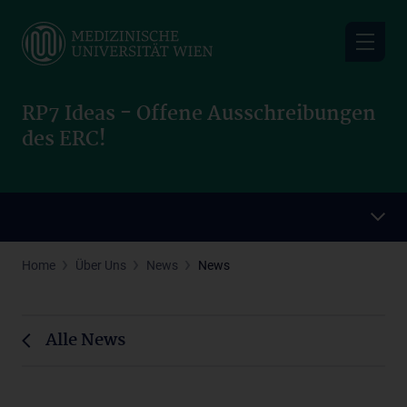
Skip
to
main
content
RP7 Ideas - Offene Ausschreibungen
des ERC!
Home
Über Uns
News
News
Alle News