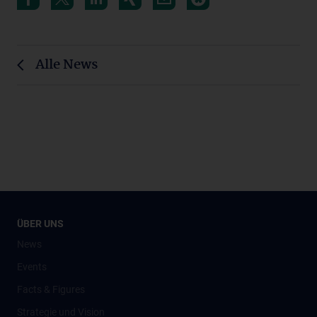
Alle News
ÜBER UNS
News
Events
Facts & Figures
Strategie und Vision