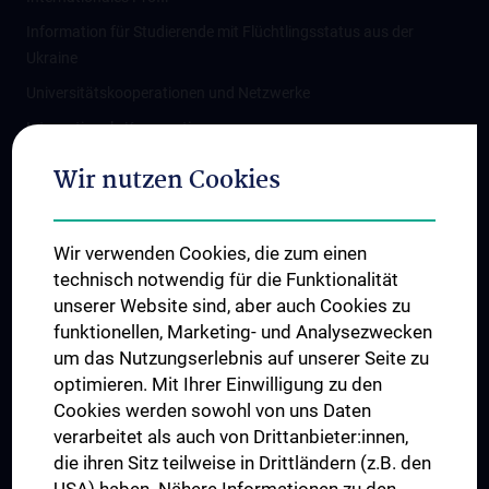
Information für Studierende mit Flüchtlingsstatus aus der
Ukraine
Universitätskooperationen und Netzwerke
Internationale Kooperationen
Adjunct Professorships
Wir nutzen Cookies
Student & Staff Exchange
Das KPJ der MedUni Wien
Wir verwenden Cookies, die zum einen
Graduiertentraining
technisch notwendig für die Funktionalität
Dual Career
unserer Website sind, aber auch Cookies zu
funktionellen, Marketing- und Analysezwecken
Trusted Reseach - Research Security - Foreign Interference
um das Nutzungserlebnis auf unserer Seite zu
UNESCO Lehrstuhl für Bioethik
optimieren. Mit Ihrer Einwilligung zu den
MUVI
Cookies werden sowohl von uns Daten
verarbeitet als auch von Drittanbieter:innen,
die ihren Sitz teilweise in Drittländern (z.B. den