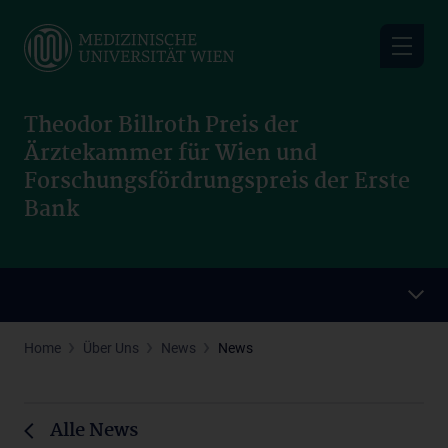
Skip
to
main
content
Theodor Billroth Preis der
Ärztekammer für Wien und
Forschungsfördrungspreis der Erste
Bank
Home
Über Uns
News
News
Alle News