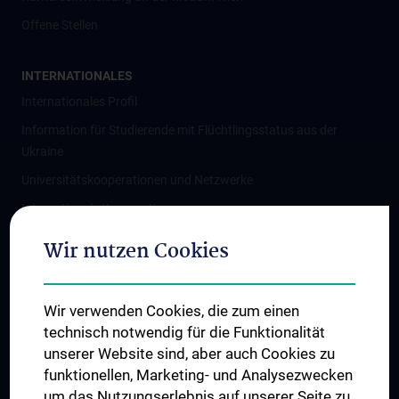
Offene Stellen
INTERNATIONALES
Internationales Profil
Information für Studierende mit Flüchtlingsstatus aus der
Ukraine
Universitätskooperationen und Netzwerke
Internationale Kooperationen
Adjunct Professorships
Wir nutzen Cookies
Student & Staff Exchange
Das KPJ der MedUni Wien
Wir verwenden Cookies, die zum einen
Graduiertentraining
technisch notwendig für die Funktionalität
Dual Career
unserer Website sind, aber auch Cookies zu
funktionellen, Marketing- und Analysezwecken
Trusted Reseach - Research Security - Foreign Interference
um das Nutzungserlebnis auf unserer Seite zu