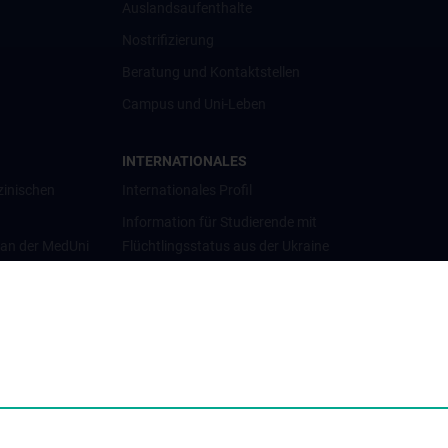
Auslandsaufenthalte
Nostrifizierung
Beratung und Kontaktstellen
Campus und Uni-Leben
INTERNATIONALES
zinischen
Internationales Profil
Information für Studierende mit
 an der MedUni
Flüchtlingsstatus aus der Ukraine
Universitätskooperationen und
Netzwerke
Internationale Kooperationen
Adjunct Professorships
Student & Staff Exchange
Das KPJ der MedUni Wien