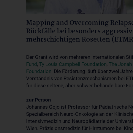
Mapping and Overcoming Relapse
Rückfälle bei besonders aggress
mehrschichtigen Rosetten (ETMR)
Der Grant wird von mehreren internationalen St
Fund
,
Ty Louis Campbell Foundation
,
The Jonah 
Foundation
. Die Förderung läuft über zwei Jahr
Verständnis von Resistenzmechanismen bei ETM
für diese seltene, aber schwer behandelbare Fo
zur Person
Johannes Gojo ist Professor für Pädiatrische N
Spezialbereich Neuro-Onkologie an der Klinisch
Intensivmedizin und Neuropädiatrie der Univers
Wien. Präzisionsmedizin für Hirntumore bei Kin