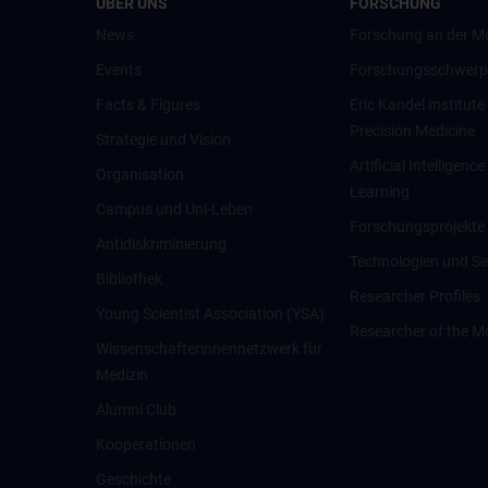
ÜBER UNS
FORSCHUNG
News
Forschung an der M
Events
Forschungsschwerp
Facts & Figures
Eric Kandel Institute
Precision Medicine
Strategie und Vision
Artificial Intelligen
Organisation
Learning
Campus und Uni-Leben
Forschungsprojekte
Antidiskriminierung
Technologien und Se
Bibliothek
Researcher Profiles
Young Scientist Association (YSA)
Researcher of the M
Wissenschafter­innennetzwerk für
Medizin
Alumni Club
Kooperationen
Geschichte