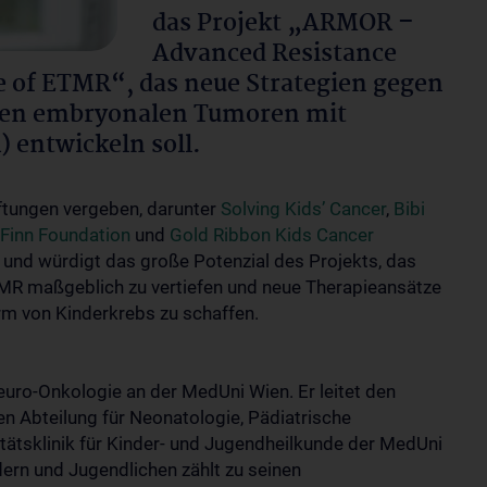
das Projekt „ARMOR –
Advanced Resistance
 of ETMR“, das neue Strategien gegen
iven embryonalen Tumoren mit
 entwickeln soll.
iftungen vergeben, darunter
Solving Kids’ Cancer
,
Bibi
Finn Foundation
und
Gold Ribbon Kids Cancer
e und würdigt das große Potenzial des Projekts, das
R maßgeblich zu vertiefen und neue Therapieansätze
rm von Kinderkrebs zu schaffen.
euro-Onkologie an der MedUni Wien. Er leitet den
en Abteilung für Neonatologie, Pädiatrische
itätsklinik für Kinder- und Jugendheilkunde der MedUni
dern und Jugendlichen zählt zu seinen