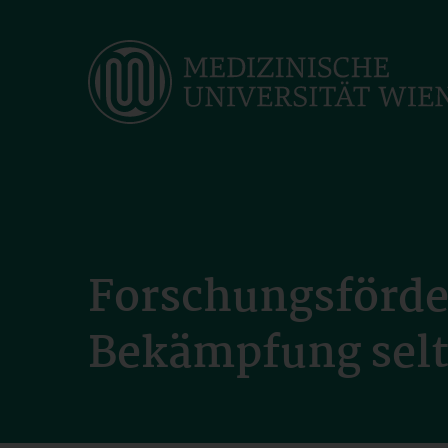
Skip
to
main
content
Forschungsförde
Bekämpfung selt