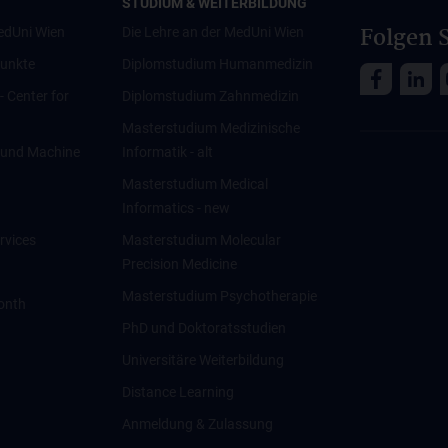
STUDIUM & WEITERBILDUNG
Folgen S
edUni Wien
Die Lehre an der MedUni Wien
unkte
Diplomstudium Humanmedizin
 - Center for
Diplomstudium Zahnmedizin
Masterstudium Medizinische
ce und Machine
Informatik - alt
Masterstudium Medical
Informatics - new
rvices
Masterstudium Molecular
Precision Medicine
Masterstudium Psychotherapie
onth
PhD und Doktoratsstudien
Universitäre Weiterbildung
Distance Learning
Anmeldung & Zulassung