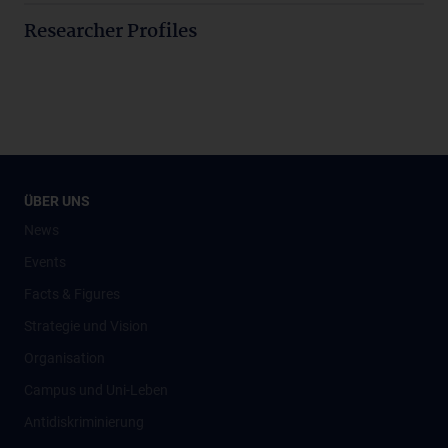
Researcher Profiles
ÜBER UNS
News
Events
Facts & Figures
Strategie und Vision
Organisation
Campus und Uni-Leben
Antidiskriminierung