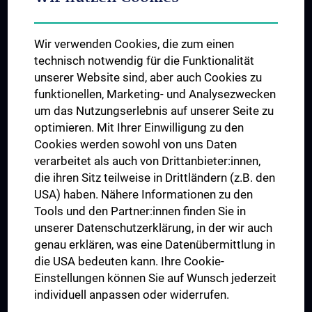
Student & Staff Exchange
Das KPJ der MedUni Wien
Wir verwenden Cookies, die zum einen
Graduiertentraining
technisch notwendig für die Funktionalität
Dual Career
unserer Website sind, aber auch Cookies zu
funktionellen, Marketing- und Analysezwecken
Trusted Reseach - Research Security - Foreign Interference
um das Nutzungserlebnis auf unserer Seite zu
UNESCO Lehrstuhl für Bioethik
optimieren. Mit Ihrer Einwilligung zu den
MUVI
Cookies werden sowohl von uns Daten
verarbeitet als auch von Drittanbieter:innen,
die ihren Sitz teilweise in Drittländern (z.B. den
USA) haben. Nähere Informationen zu den
Folgen Sie uns auf
Tools und den Partner:innen finden Sie in
unserer Datenschutzerklärung, in der wir auch
genau erklären, was eine Datenübermittlung in
die USA bedeuten kann. Ihre Cookie-
Einstellungen können Sie auf Wunsch jederzeit
individuell anpassen oder widerrufen.
PRESSE