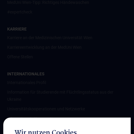
MedUni Wien-Tipp: Richtiges Händewaschen
#expertcheck
KARRIERE
Karriere an der Medizinischen Universität Wien
Karriereentwicklung an der MedUni Wien
Offene Stellen
INTERNATIONALES
Internationales Profil
Information für Studierende mit Flüchtlingsstatus aus der
Ukraine
Universitätskooperationen und Netzwerke
Internationale Kooperationen
Adjunct Professorships
Wir nutzen Cookies