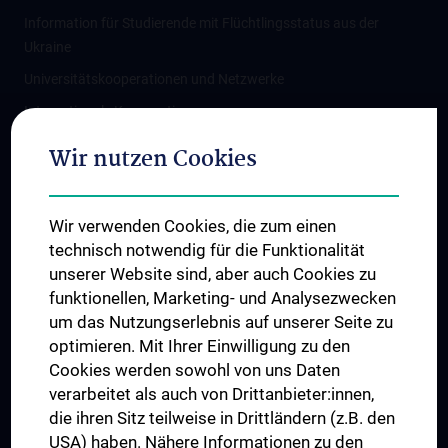
Information für Studierende mit Flüchtlingsstatus aus der
Ukraine
Universitätskooperationen und Netzwerke
Internationale Kooperationen
Adjunct Professorships
Wir nutzen Cookies
Student & Staff Exchange
Das KPJ der MedUni Wien
Wir verwenden Cookies, die zum einen
Graduiertentraining
technisch notwendig für die Funktionalität
Dual Career
unserer Website sind, aber auch Cookies zu
funktionellen, Marketing- und Analysezwecken
Trusted Reseach - Research Security - Foreign Interference
um das Nutzungserlebnis auf unserer Seite zu
UNESCO Lehrstuhl für Bioethik
optimieren. Mit Ihrer Einwilligung zu den
MUVI
Cookies werden sowohl von uns Daten
verarbeitet als auch von Drittanbieter:innen,
die ihren Sitz teilweise in Drittländern (z.B. den
USA) haben. Nähere Informationen zu den