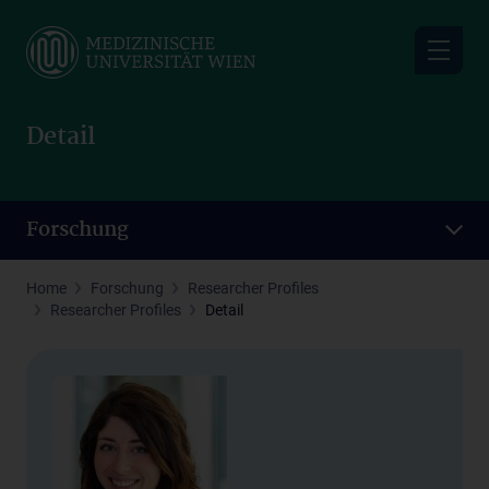
Skip
to
main
content
Detail
Forschung
Home
Forschung
Researcher Profiles
Researcher Profiles
Detail