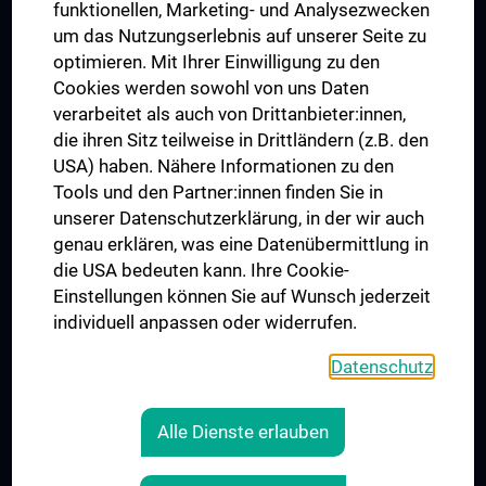
funktionellen, Marketing- und Analysezwecken
Trusted Reseach - Research Security - Foreign Interference
um das Nutzungserlebnis auf unserer Seite zu
UNESCO Lehrstuhl für Bioethik
optimieren. Mit Ihrer Einwilligung zu den
MUVI
Cookies werden sowohl von uns Daten
verarbeitet als auch von Drittanbieter:innen,
die ihren Sitz teilweise in Drittländern (z.B. den
USA) haben. Nähere Informationen zu den
Folgen Sie uns auf
Tools und den Partner:innen finden Sie in
unserer Datenschutzerklärung, in der wir auch
genau erklären, was eine Datenübermittlung in
die USA bedeuten kann. Ihre Cookie-
Einstellungen können Sie auf Wunsch jederzeit
individuell anpassen oder widerrufen.
PRESSE
JOBS
Datenschutz
MEDUNI SHOP
RECHTLICHES
Alle Dienste erlauben
COOKIE-EINSTELLUNGEN
KONTAKT