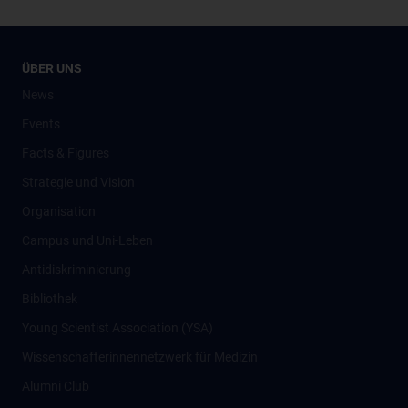
ÜBER UNS
News
Events
Facts & Figures
Strategie und Vision
Organisation
Campus und Uni-Leben
Antidiskriminierung
Bibliothek
Young Scientist Association (YSA)
Wissenschafter­innennetzwerk für Medizin
Alumni Club