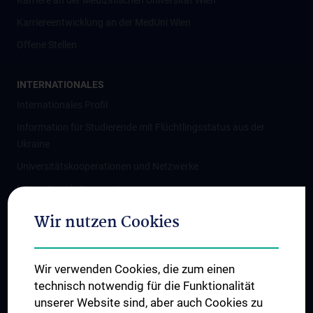
Karriere an der Medizinischen Universität Wien
Karriereentwicklung an der MedUni Wien
Offene Stellen
INTERNATIONALES
Internationales Profil
Information für Studierende mit Flüchtlingsstatus aus der
Ukraine
Universitätskooperationen und Netzwerke
Internationale Kooperationen
Adjunct Professorships
Wir nutzen Cookies
Student & Staff Exchange
Das KPJ der MedUni Wien
Wir verwenden Cookies, die zum einen
Graduiertentraining
technisch notwendig für die Funktionalität
Dual Career
unserer Website sind, aber auch Cookies zu