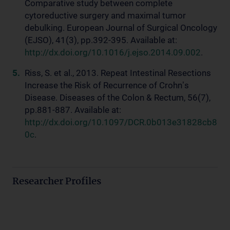
Comparative study between complete
cytoreductive surgery and maximal tumor
debulking. European Journal of Surgical Oncology
(EJSO), 41(3), pp.392-395. Available at:
http://dx.doi.org/10.1016/j.ejso.2014.09.002
.
Riss, S. et al., 2013. Repeat Intestinal Resections
Increase the Risk of Recurrence of Crohnʼs
Disease. Diseases of the Colon & Rectum, 56(7),
pp.881-887. Available at:
http://dx.doi.org/10.1097/DCR.0b013e31828cb8
0c
.
Researcher Profiles