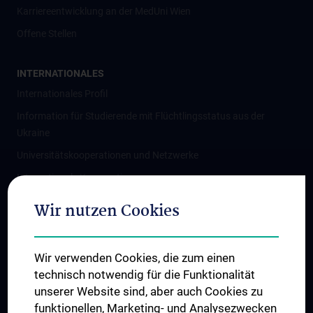
Karriereentwicklung an der MedUni Wien
Offene Stellen
INTERNATIONALES
Internationales Profil
Information für Studierende mit Flüchtlingsstatus aus der
Ukraine
Universitätskooperationen und Netzwerke
Internationale Kooperationen
Adjunct Professorships
Wir nutzen Cookies
Student & Staff Exchange
Das KPJ der MedUni Wien
Wir verwenden Cookies, die zum einen
Graduiertentraining
technisch notwendig für die Funktionalität
Dual Career
unserer Website sind, aber auch Cookies zu
funktionellen, Marketing- und Analysezwecken
Trusted Reseach - Research Security - Foreign Interference