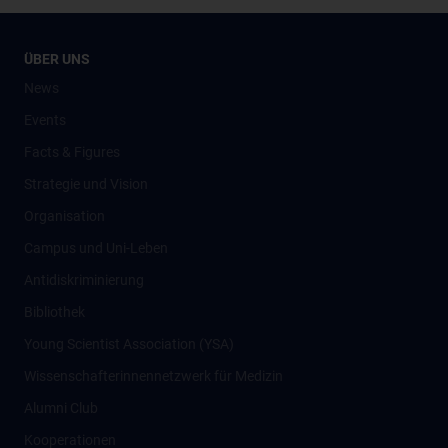
ÜBER UNS
News
Events
Facts & Figures
Strategie und Vision
Organisation
Campus und Uni-Leben
Antidiskriminierung
Bibliothek
Young Scientist Association (YSA)
Wissenschafter­innennetzwerk für Medizin
Alumni Club
Kooperationen