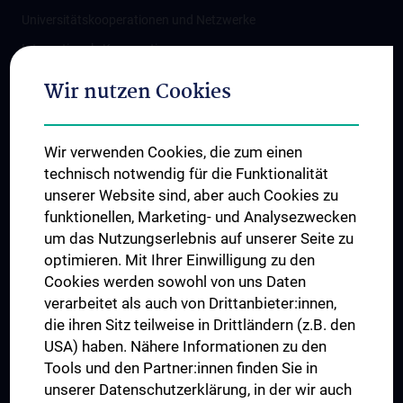
Universitätskooperationen und Netzwerke
Internationale Kooperationen
Adjunct Professorships
Wir nutzen Cookies
Student & Staff Exchange
Das KPJ der MedUni Wien
Wir verwenden Cookies, die zum einen
Graduiertentraining
technisch notwendig für die Funktionalität
Dual Career
unserer Website sind, aber auch Cookies zu
funktionellen, Marketing- und Analysezwecken
Trusted Reseach - Research Security - Foreign Interference
um das Nutzungserlebnis auf unserer Seite zu
UNESCO Lehrstuhl für Bioethik
optimieren. Mit Ihrer Einwilligung zu den
MUVI
Cookies werden sowohl von uns Daten
verarbeitet als auch von Drittanbieter:innen,
die ihren Sitz teilweise in Drittländern (z.B. den
USA) haben. Nähere Informationen zu den
Folgen Sie uns auf
Tools und den Partner:innen finden Sie in
unserer Datenschutzerklärung, in der wir auch