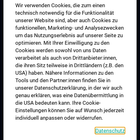
Wir verwenden Cookies, die zum einen
Graduiertentraining
technisch notwendig für die Funktionalität
Dual Career
unserer Website sind, aber auch Cookies zu
funktionellen, Marketing- und Analysezwecken
Trusted Reseach - Research Security - Foreign Interference
um das Nutzungserlebnis auf unserer Seite zu
UNESCO Lehrstuhl für Bioethik
optimieren. Mit Ihrer Einwilligung zu den
MUVI
Cookies werden sowohl von uns Daten
verarbeitet als auch von Drittanbieter:innen,
die ihren Sitz teilweise in Drittländern (z.B. den
USA) haben. Nähere Informationen zu den
Folgen Sie uns auf
Tools und den Partner:innen finden Sie in
unserer Datenschutzerklärung, in der wir auch
genau erklären, was eine Datenübermittlung in
die USA bedeuten kann. Ihre Cookie-
Einstellungen können Sie auf Wunsch jederzeit
individuell anpassen oder widerrufen.
PRESSE
JOBS
Datenschutz
MEDUNI SHOP