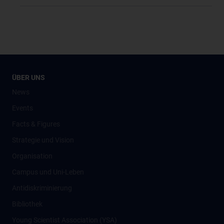
ÜBER UNS
News
Events
Facts & Figures
Strategie und Vision
Organisation
Campus und Uni-Leben
Antidiskriminierung
Bibliothek
Young Scientist Association (YSA)