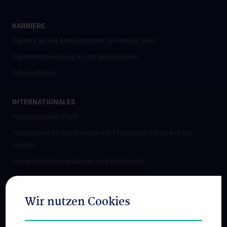
KARRIERE
Karriere an der Medizinischen Universität Wien
Karriereentwicklung an der MedUni Wien
Offene Stellen
INTERNATIONALES
Internationales Profil
Information für Studierende mit Flüchtlingsstatus aus der
Ukraine
Universitätskooperationen und Netzwerke
Internationale Kooperationen
Adjunct Professorships
Wir nutzen Cookies
Student & Staff Exchange
Das KPJ der MedUni Wien