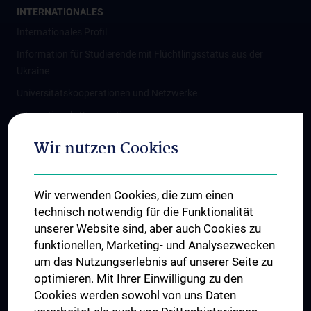
INTERNATIONALES
Internationales Profil
Information für Studierende mit Flüchtlingsstatus aus der
Ukraine
Universitätskooperationen und Netzwerke
Internationale Kooperationen
Adjunct Professorships
Wir nutzen Cookies
Student & Staff Exchange
Das KPJ der MedUni Wien
Wir verwenden Cookies, die zum einen
Graduiertentraining
technisch notwendig für die Funktionalität
Dual Career
unserer Website sind, aber auch Cookies zu
funktionellen, Marketing- und Analysezwecken
Trusted Reseach - Research Security - Foreign Interference
um das Nutzungserlebnis auf unserer Seite zu
UNESCO Lehrstuhl für Bioethik
optimieren. Mit Ihrer Einwilligung zu den
MUVI
Cookies werden sowohl von uns Daten