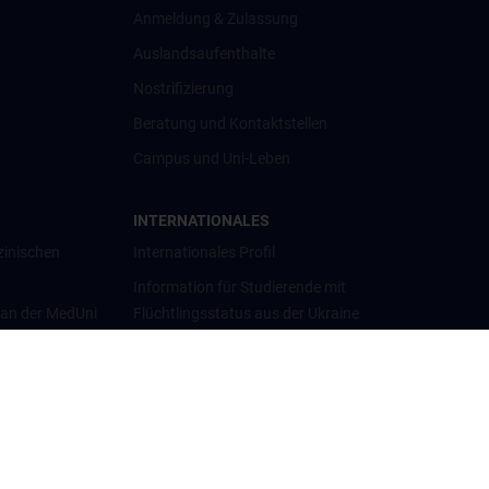
Anmeldung & Zulassung
Auslandsaufenthalte
Nostrifizierung
Beratung und Kontaktstellen
Campus und Uni-Leben
INTERNATIONALES
zinischen
Internationales Profil
Information für Studierende mit
 an der MedUni
Flüchtlingsstatus aus der Ukraine
Universitätskooperationen und
Netzwerke
Internationale Kooperationen
Adjunct Professorships
Student & Staff Exchange