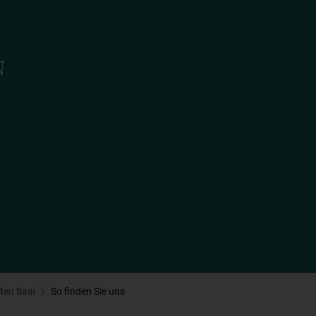
s
ten Saal
So finden Sie uns