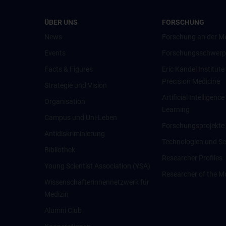
ÜBER UNS
FORSCHUNG
News
Forschung an der M
Events
Forschungsschwerp
Facts & Figures
Eric Kandel Institute
Precision Medicine
Strategie und Vision
Artificial Intelligen
Organisation
Learning
Campus und Uni-Leben
Forschungsprojekte
Antidiskriminierung
Technologien und Se
Bibliothek
Researcher Profiles
Young Scientist Association (YSA)
Researcher of the M
Wissenschafter­innennetzwerk für
Medizin
Alumni Club