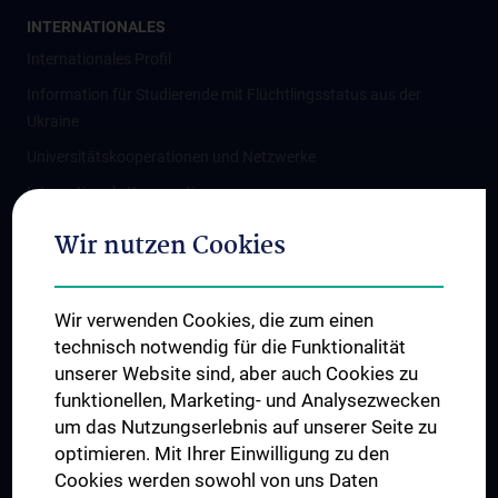
INTERNATIONALES
Internationales Profil
Information für Studierende mit Flüchtlingsstatus aus der
Ukraine
Universitätskooperationen und Netzwerke
Internationale Kooperationen
Adjunct Professorships
Wir nutzen Cookies
Student & Staff Exchange
Das KPJ der MedUni Wien
Wir verwenden Cookies, die zum einen
Graduiertentraining
technisch notwendig für die Funktionalität
Dual Career
unserer Website sind, aber auch Cookies zu
funktionellen, Marketing- und Analysezwecken
Trusted Reseach - Research Security - Foreign Interference
um das Nutzungserlebnis auf unserer Seite zu
UNESCO Lehrstuhl für Bioethik
optimieren. Mit Ihrer Einwilligung zu den
MUVI
Cookies werden sowohl von uns Daten